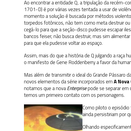
Ao encontrar a entidade Q, a tripulação da recém-
1701-D) é por várias vezes tentada a usar de violê
momento a solução é buscada por métodos violent
torpedos fotônicos, não tem como meta destruir ou 
cegá-lo para que a seção-disco pudesse escapar ile
bancos feiser, não busca destruir, mas sim alimentar
para que ela pudesse voltar ao espaço.
Assim, mais do que a história de Q julgando a raça 
o manifesto de Gene Roddenberry a favor da human
Mas além de transmitir o ideal do Grande Pássaro da
novos elementos da série incorporados em
A Nova
notamos que a nova
Enterprise
pode se separar em d
temos um primeiro contato com os personagens.
Como piloto o episódio
ainda persistiriam por 
Olhando especificament