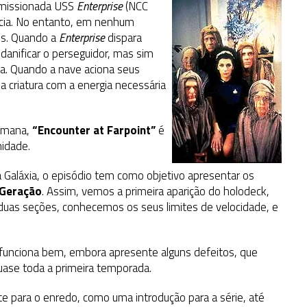
comissionada USS
Enterprise
(NCC
ncia. No entanto, em nenhum
os. Quando a
Enterprise
dispara
danificar o perseguidor, mas sim
sa. Quando a nave aciona seus
 a criatura com a energia necessária
humana,
“Encounter at Farpoint”
é
idade.
 Galáxia, o episódio tem como objetivo apresentar os
 Geração
. Assim, vemos a primeira aparição do holodeck,
uas seções, conhecemos os seus limites de velocidade, e
 funciona bem, embora apresente alguns defeitos, que
quase toda a primeira temporada.
e para o enredo, como uma introdução para a série, até