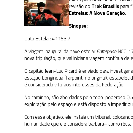
31 DE JULHO DE 2026
|
GRANDES JORNADAS | QUATRO EPISÓDIOS DE
revisão do
Trek Brasilis
para
“
31 DE JULHO DE 2026
|
BOX DELUXE DO ANO 5 DA
Estrelas: A Nova Geração
COLEÇÃO TREK BRA
.
6 DE AGOSTO DE 2026
|
NOVA TEMPORADA DE
THE CENTER SEAT
, SÉR
Sinopse:
Data Estelar: 41153.7.
A viagem inaugural da nave estelar
Enterprise
NCC-17
nova tripulação, que vai iniciar a viagem contínua d
O capitão Jean-Luc Picard é enviado para investigar 
estação Longínqua (Farpoint, no original), estabeleci
é considerada vital aos interesses da Federação.
No caminho, são abordados pelo todo-poderoso Q, q
exploração pelo espaço e está disposto a impedir qu
Com esse objetivo, ele instala um tribunal, colocand
humanidade que ele considera bárbara– como réus.