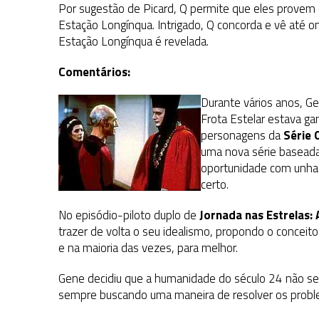
Por sugestão de Picard, Q permite que eles provem
Estação Longínqua. Intrigado, Q concorda e vê até 
Estação Longínqua é revelada.
Comentários:
Durante vários anos, Ge
Frota Estelar estava g
personagens da
Série 
uma nova série basead
oportunidade com unhas
certo.
No episódio-piloto duplo de
Jornada nas Estrelas:
trazer de volta o seu idealismo, propondo o concei
e na maioria das vezes, para melhor.
Gene decidiu que a humanidade do século 24 não ser
sempre buscando uma maneira de resolver os probl