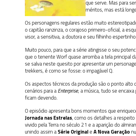
que serve. Mas para ser
méritos, mas está long
Os personagens regulares estão muito estereotipad
o capitão ranzinza, o corajoso primeiro-oficial, a e
visor, a sensitiva, a doutora e seu filhinho espertinho 
Muito pouco, para que a série atingisse o seu poten
que o tenente Worf quase arromba a tela principal d
se salva neste quesito por apresentar um personage
trekkers, é como se fosse: o impagável Q.
Os aspectos técnicos da produção são o ponto alto d
cenários para a
Enterprise
, a música, tudo se encaix
ficam devendo.
O episódio apresenta bons momentos que enriquec
Jornada nas Estrelas
, como os detalhes a respeito
vivido pela Terra no século 21 e a aparição do almir
unindo assim a
Série Original
e
A Nova Geração
nu