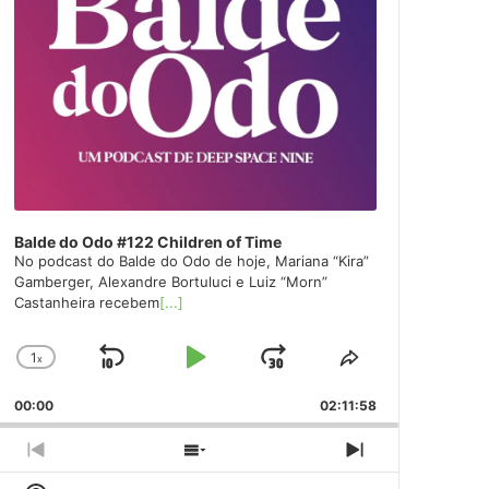
Balde do Odo #122 Children of Time
No podcast do Balde do Odo de hoje, Mariana “Kira”
Gamberger, Alexandre Bortuluci e Luiz “Morn”
Castanheira recebem
[...]
1
x
Skip
Play
Jump
Change
Share
Playback
This
Backward
Pause
Forward
00:00
Rate
02:11:58
Episode
Previous
Show
Next
Episode
Episodes
Episode