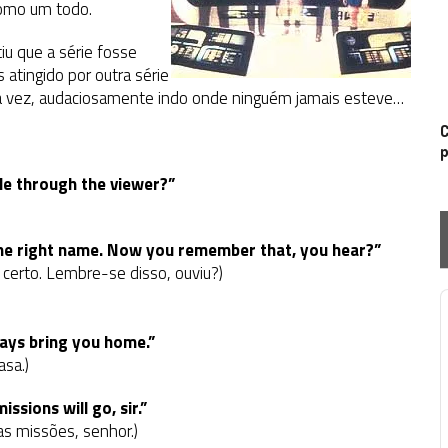
omo um todo.
iu que a série fosse
 atingido por outra série
uma vez, audaciosamente indo onde ninguém jamais esteve…
C
p
ole through the viewer?”
 the right name. Now you remember that, you hear?”
certo. Lembre-se disso, ouviu?)
P
ways bring you home.”
asa.)
ssions will go, sir.”
s missões, senhor.)