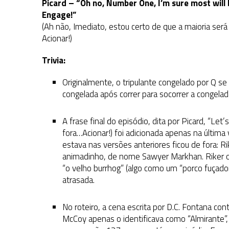
Picard – “Oh no, Number One, I’m sure most will
Engage!”
(Ah não, Imediato, estou certo de que a maioria ser
Acionar!)
Trivia:
Originalmente, o tripulante congelado por Q s
congelada após correr para socorrer a congelad
A frase final do episódio, dita por Picard, “Le
fora…Acionar!) foi adicionada apenas na última
estava nas versões anteriores ficou de fora: R
animadinho, de nome Sawyer Markhan. Riker ou
“o velho burrhog” (algo como um “porco fuçado
atrasada.
No roteiro, a cena escrita por D.C. Fontana co
McCoy apenas o identificava como “Almirante”,