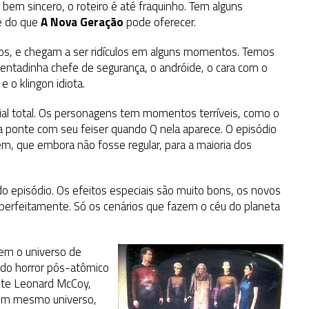
 bem sincero, o roteiro é até fraquinho. Tem alguns
e do que
A Nova Geração
pode oferecer.
os, e chegam a ser ridículos em alguns momentos. Temos
squentadinha chefe de segurança, o andróide, o cara com o
e o klingon idiota.
cial total. Os personagens tem momentos terríveis, como o
a ponte com seu feiser quando Q nela aparece. O episódio
m, que embora não fosse regular, para a maioria dos
o episódio. Os efeitos especiais são muito bons, os novos
a perfeitamente. Só os cenários que fazem o céu do planeta
em o universo de
 do horror pós-atômico
ante Leonard McCoy,
m mesmo universo,