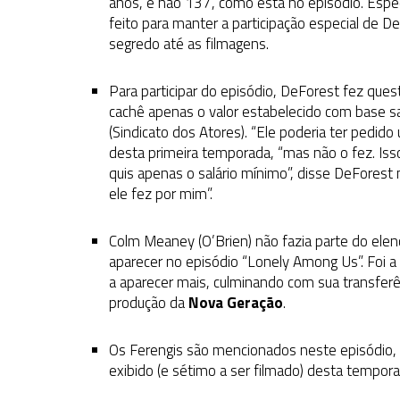
anos, e não 137, como está no episódio. Espec
feito para manter a participação especial de D
segredo até as filmagens.
Para participar do episódio, DeForest fez que
cachê apenas o valor estabelecido com base sa
(Sindicato dos Atores). “Ele poderia ter pedi
desta primeira temporada, “mas não o fez. Isso 
quis apenas o salário mínimo”, disse DeForest
ele fez por mim”.
Colm Meaney (O’Brien) não fazia parte do elenc
aparecer no episódio “Lonely Among Us”. Foi 
a aparecer mais, culminando com sua transferê
produção da
Nova Geração
.
Os Ferengis são mencionados neste episódio, p
exibido (e sétimo a ser filmado) desta tempora