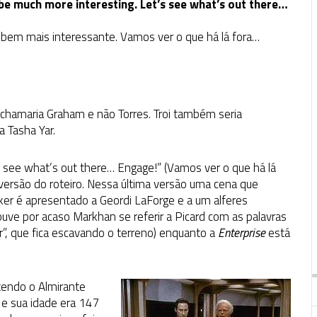
 be much more interesting. Let’s see what’s out there…
á bem mais interessante. Vamos ver o que há lá fora…
e chamaria Graham e não Torres. Troi também seria
a Tasha Yar.
t’s see what’s out there… Engage!” (Vamos ver o que há lá
 versão do roteiro. Nessa última versão uma cena que
iker é apresentado a Geordi LaForge e a um alferes
ve por acaso Markhan se referir a Picard com as palavras
r”, que fica escavando o terreno) enquanto a
Enterprise
está
ntendo o Almirante
 e sua idade era 147