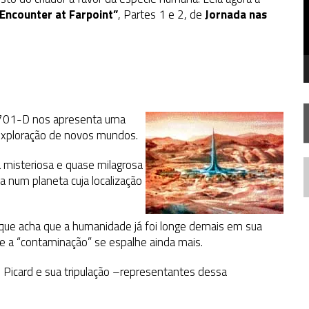
STAR TREK
SOBRE DIFERENTES PONTOS DE VISTA
Encounter at Farpoint”
, Partes 1 e 2, de
Jornada nas
SILIS
JÁ DISPONÍVEL EM PRÉ-VENDA!
IE DOCUMENTAL DE
STAR TREK
, CHEGA EM 8 DE SETEMBRO
01-D nos apresenta uma
e exploração de novos mundos.
a misteriosa e quase milagrosa
N
da num planeta cuja localização
ue acha que a humanidade já foi longe demais em sua
e a “contaminação” se espalhe ainda mais.
o Picard e sua tripulação –representantes dessa