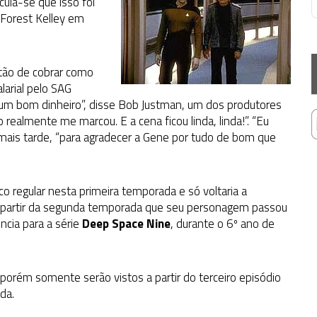
ula-se que isso foi
eForest Kelley em
stão de cobrar como
larial pelo SAG
do um bom dinheiro”, disse Bob Justman, um dos produtores
realmente me marcou. E a cena ficou linda, linda!”. “Eu
 mais tarde, “para agradecer a Gene por tudo de bom que
o regular nesta primeira temporada e só voltaria a
a partir da segunda temporada que seu personagem passou
ncia para a série
Deep Space Nine
, durante o 6º ano de
orém somente serão vistos a partir do terceiro episódio
da.