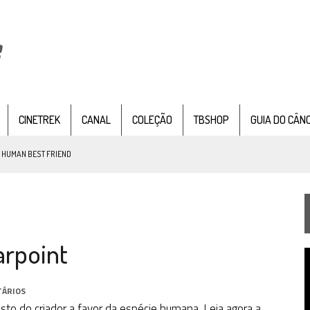
CINETREK
CANAL
COLEÇÃO
TBSHOP
GUIA DO CÂN
: HUMAN BEST FRIEND
TEMPORADA DE STRANGE NEW WORDS
arpoint
 FILME DE FÃS AXANAR HORAS APÓS ESTREIA
T
 – “THE GRIFFIN INCIDENT” (4×02)
d
v
TÁRIOS
FIM DE UMA ERA NA SDCC
esto do criador a favor da espécie humana. Leia agora a