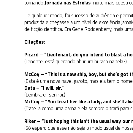
tornando
Jornada nas Estrelas
muito mais coesa c
De qualquer modo, foi sucesso de audiência e permit
produzida e chegasse a um nível de excelência jamais
de ficção científica. Era Gene Roddenberry, mais 
Citações:
Picard – “Lieutenant, do you intend to blast a h
(Tenente, está querendo abrir um buraco na tela?)
McCoy – “This is a new ship, boy, but she’s got
(Esta é uma nova nave, garoto, mas ela tem o nome 
Data – “I will, sir.”
(Lembrarei, senhor.)
McCoy – “You treat her like a lady, and she’ll al
(Trate-a como uma dama e ela sempre o trará para c
Riker – “Just hoping this isn’t the usual way our mi
(Só espero que esse não seja o modo usual de nossa