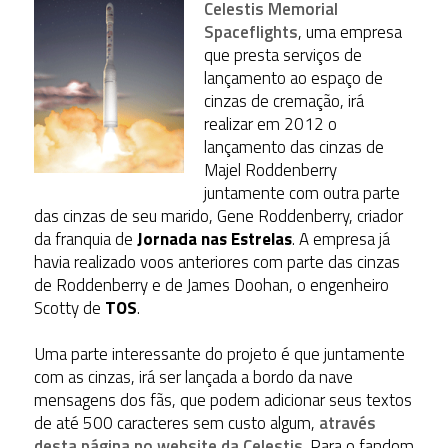
Celestis Memorial
Spaceflights
, uma empresa
que presta serviços de
lançamento ao espaço de
cinzas de cremação, irá
realizar em 2012 o
lançamento das cinzas de
Majel Roddenberry
juntamente com outra parte
das cinzas de seu marido, Gene Roddenberry, criador
da franquia de
Jornada nas Estrelas
. A empresa já
havia realizado voos anteriores com parte das cinzas
de Roddenberry e de James Doohan, o engenheiro
Scotty de
TOS
.
Uma parte interessante do projeto é que juntamente
com as cinzas, irá ser lançada a bordo da nave
mensagens dos fãs, que podem adicionar seus textos
de até 500 caracteres sem custo algum,
através
desta página no website da Celestis
. Para o fandom