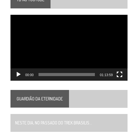
Tocador
de
vídeo
00:00
01:13:59
GUARDIÃO DA ETERNIDADE
NESTE DIA, NO PASSADO DO TREK BRASILIS...