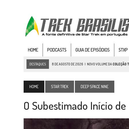
HOME
PODCASTS
GUIA DE EPISÓDIOS
STXP
DESTAQUES
8 DE AGOSTO DE 2026
|
NOVO VOLUME DA
COLEÇÃO 
7 DE AGOSTO DE 2026
|
GRANDES JORNADAS | SEIS EPISÓDIOS DE
ST
7 DE AGOSTO DE 2026
|
SNW 4×03: HUMAN BEST FRIEND
HOME
STAR TREK
DEEP SPACE NINE
6 DE AGOSTO DE 2026
|
NOVA TEMPORADA DE
THE CENTER SEAT
, SÉR
O Subestimado Início de
5 DE AGOSTO DE 2026
|
BALDE DO ODO #122 CHILDREN OF TIME
4 DE AGOSTO DE 2026
|
REVISITANDO “HIDE AND Q” (TNG 1×09)
3 DE AGOSTO DE 2026
|
VEJA FOTOS DO TERCEIRO EPISÓDIO DA 4ª 