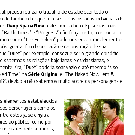
l, precisa realizar o trabalho de estabelecer todo o
 de também ter que apresentar as histórias individuais de
a de
Deep Space Nine
realiza muito bem. Episódios mais
”, “Battle Lines” e “Progress” dão força a isto, mas mesmo
-ruim como “The Forsaken” podemos encontrar elementos
 pós-guerra, fim da ocupação e reconstrução de sua
ue “Duet”, por exemplo, consegue ser o grande episódio
e sabermos as relações bajorianas e cardassianas, e
ente Kira, “Duet” poderia soar vazio e até mesmo falso.
aked Time” na
Série Original
e “The Naked Now” em
A
daí?”, devido a não sabermos muito sobre os personagens e
s elementos estabelecidos
ão dos personagens como os
tre estes já se dirigia a
ares ao público, como por
ue diz respeito a tramas,