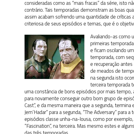
consideradas como as “mais fracas” da série, isto n
contrário. Tais temporadas demonstram as boas qua
assim acabam sofrendo uma quantidade de críticas 
criteriosa de seus episódios e temas, que é o objetiv
Avaliando-as como um
primeiras temporada
e ficam oscilando u
temporada, com seqü
e recuperação antes 
de meados de tempor
na segunda isto ocorr
terceira temporada 
uma constância de bons episódios por mais tempo, an
para novamente conseguir outro bom grupo de episód
Cast”, e da mesma maneira que a segunda, termina 
Jem’Hadar” para a segunda, “The Adversary” para a t
episódios classe unha-na-lousa, como por exemplo, 
“Fascination”, na terceira. Mas mesmo estes e algu
das três temporadas.