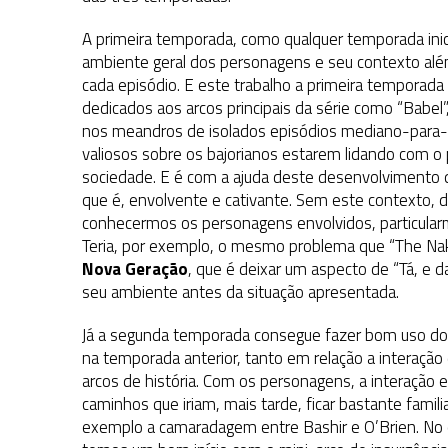
A primeira temporada, como qualquer temporada inicia
ambiente geral dos personagens e seu contexto além
cada episódio. E este trabalho a primeira temporad
dedicados aos arcos principais da série como “Babel
nos meandros de isolados episódios mediano-para
valiosos sobre os bajorianos estarem lidando com o
sociedade. E é com a ajuda deste desenvolvimento q
que é, envolvente e cativante. Sem este contexto, d
conhecermos os personagens envolvidos, particularm
Teria, por exemplo, o mesmo problema que “The N
Nova Geração
, que é deixar um aspecto de “Tá, e 
seu ambiente antes da situação apresentada.
Já a segunda temporada consegue fazer bom uso do
na temporada anterior, tanto em relação a interaç
arcos de história. Com os personagens, a interação en
caminhos que iriam, mais tarde, ficar bastante famili
exemplo a camaradagem entre Bashir e O’Brien. No q