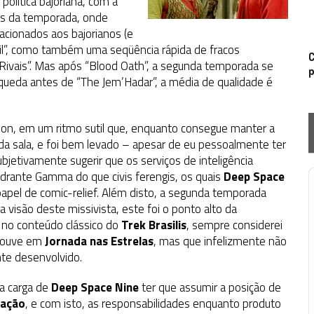
olítica bajoriana, com a
ados da temporada, onde
cionados aos bajorianos (e
vil”, como também uma seqüência rápida de fracos
C
“Rivais”. Mas após “Blood Oath”, a segunda temporada se
p
ueda antes de “The Jem’Hadar”, a média de qualidade é
on, em um ritmo sutil que, enquanto consegue manter a
da sala, e foi bem levado – apesar de eu pessoalmente ter
jetivamente sugerir que os serviços de inteligência
adrante Gamma do que civis ferengis, os quais
Deep Space
P
pel de comic-relief. Além disto, a segunda temporada
visão deste missivista, este foi o ponto alto da
no conteúdo clássico do
Trek Brasilis
, sempre considerei
 houve em
Jornada nas Estrelas
, mas que infelizmente não
te desenvolvido.
a carga de
Deep Space Nine
ter que assumir a posição de
ração
, e com isto, as responsabilidades enquanto produto