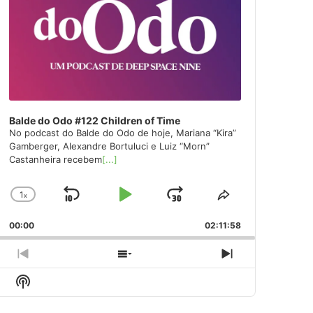
Balde do Odo #122 Children of Time
No podcast do Balde do Odo de hoje, Mariana “Kira”
Gamberger, Alexandre Bortuluci e Luiz “Morn”
Castanheira recebem
[...]
1
x
Skip
Play
Jump
Change
Share
Playback
This
Backward
Pause
Forward
00:00
Rate
02:11:58
Episode
Previous
Show
Next
Episode
Episodes
Episode
Show
List
Podcast
Information