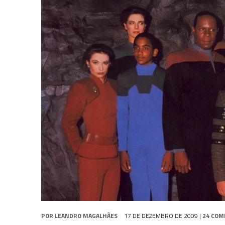
3 DE AGOSTO DE 2026
|
PARAMOUNT E CBS DERRUBAM NOVO VÍDEO DO
2 DE AGOSTO DE 2026
|
TB AO VIVO | STAR TREK: STRANGE NEW WORLDS
9 DE AGOSTO DE 2026
|
CARIOCA TREKKER CELEBRA 60 ANOS DE STAR
POR
LEANDRO MAGALHÃES
17 DE DEZEMBRO DE 2009
|
24 COM