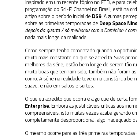
Inspirado em um recente tópico no FTB, e para cele
programação do Sci-Fi Channel no Brasil, está na or
artigo sobre o período inicial de
DS9
. Algumas perc
sobre as primeiras temporadas de
Deep Space Nin
depois da quarta / só melhorou com o Dominion / com 
nada mais longe da realidade.
Como sempre tenho comentado quando a oportunid
muito mais constante do que se acredita. Suas pri
melhores da série, estão bem longe de serem tão ru
muito boas que tenham sido, também não foram as ob
como. A série na realidade teve uma constância bem r
suave, e não em saltos e surtos.
O que eu acredito que ocorra é algo que de certa 
Enterprise
. Embora as justificáveis críticas aos i
compreensíveis, isto muitas vezes acaba gerando um
completamente desproporcional, algo inadequado par
O mesmo ocorre para as três primeiras temporadas