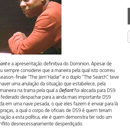
iant
e a apresentação definitiva do Dominion. Apesar de
u sempre considerei que a maneira pela qual isto ocorreu
 season-finale “The Jem’Hadar” e o duplo “The Search”, teve
haver uma anulação da situação que estabelece, pela
 maneira na trama pela qual a
Defiant
foi alocada para DS9
o federado despachar para a ainda mais importante DS9
ada em uma nave pesada, o que eles fazem é enviar para lá
praças, a qual o corpo de oficiais de DS9 é quem teriam
ação a esta política, ele é quem demonstra ter sido um
nflito desnecessariamente desperdiçado.