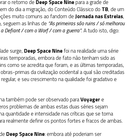
brar o retorno de
Deep Space Nine
para a grade de
dem do dia a migração, do Conteúdo Clássico do
TB
, de um
epções muito comuns ao fandom de
Jornada nas Estrelas
,
e
, seguem as linhas de
“As primeiras são ruins / só melhorou
a Defiant / com o Worf / com a guerra”
. A tudo isto, digo:
ade surge,
Deep Space Nine
foi na realidade uma série
meiras temporadas, embora de fato não tenham sido as
ins como se acredita que foram, e as últimas temporadas,
ras-primas da civilização ocidental a qual são creditadas
egular, e seu crescimento na qualidade foi gradativo e
forma também pode ser observado para
Voyager
e
números problemas de ambas estas duas séries sejam
a quantidade e intensidade nas críticas que se torna
a realmente definir os pontos fortes e fracos de ambas.
 de
Deep Space Nine
: embora até poderiam ser