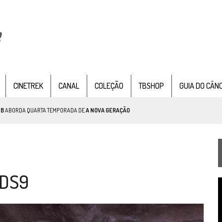
CINETREK
CANAL
COLEÇÃO
TBSHOP
GUIA DO CÂN
TB
ABORDA QUARTA TEMPORADA DE
A NOVA GERAÇÃO
AR TREK
SOBRE PATERNIDADE
IE DOCUMENTAL DE
STAR TREK
, CHEGA EM 8 DE SETEMBRO
 DS9
T
d
v
TEMPORADA DE STRANGE NEW WORDS