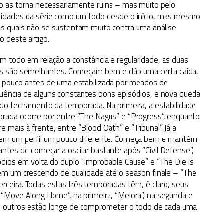
ão as torna necessariamente ruins – mas muito pelo
lidades da série como um todo desde o início, mas mesmo
as quais não se sustentam muito contra uma análise
o deste artigo.
 todo em relação a constância e regularidade, as duas
s são semelhantes. Começam bem e dão uma certa caída,
m pouco antes de uma estabilizada por meados de
ência de alguns constantes bons episódios, e nova queda
do fechamento da temporada. Na primeira, a estabilidade
ada ocorre por entre “The Nagus” e “Progress”, enquanto
e mais à frente, entre “Blood Oath” e “Tribunal”. Já a
tem um perfil um pouco diferente. Começa bem e mantém
tes de começar a oscilar bastante após “Civil Defense”,
ios em volta do duplo “Improbable Cause” e “The Die is
em um crescendo de qualidade até o season finale – “The
erceira. Todas estas três temporadas têm, é claro, seus
“Move Along Home”, na primeira, “Melora”, na segunda e
ns outros estão longe de comprometer o todo de cada uma