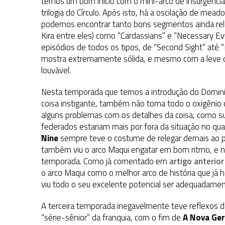
temos um bom início com o mini-arco de insurgência p
trilogia do Círculo. Após isto, há a oscilação de me
podemos encontrar tanto bons segmentos ainda rela
Kira entre eles) como “Cardassians” e “Necessary E
episódios de todos os tipos, de “Second Sight” até 
mostra extremamente sólida, e mesmo com a leve q
louvável.
Nesta temporada que temos a introdução do Domini
coisa instigante, também não toma todo o oxigênio 
alguns problemas com os detalhes da coisa, como sub
federados estariam mais por fora da situação no qu
Nine
sempre teve o costume de relegar demais ao pa
também viu o arco Maqui engatar em bom ritmo, e na 
temporada. Como já comentado em
artigo anterior
o arco Maqui como o melhor arco de história que já
viu todo o seu excelente potencial ser adequadamen
A terceira temporada inegavelmente teve reflexos d
“série-sênior” da franquia, com o fim de
A Nova Ge