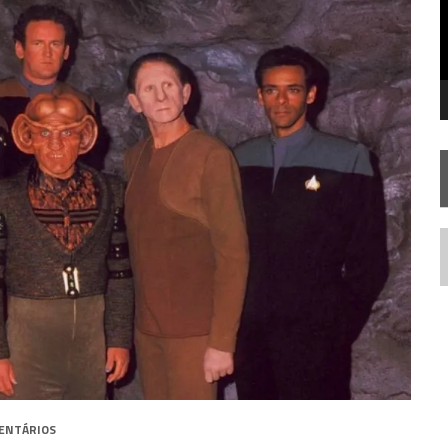
 FILME DE FÃS AXANAR HORAS APÓS ESTREIA
 – “THE GRIFFIN INCIDENT” (4×02)
 TREK NO PLANETÁRIO DO RIO
N
ENTÁRIOS