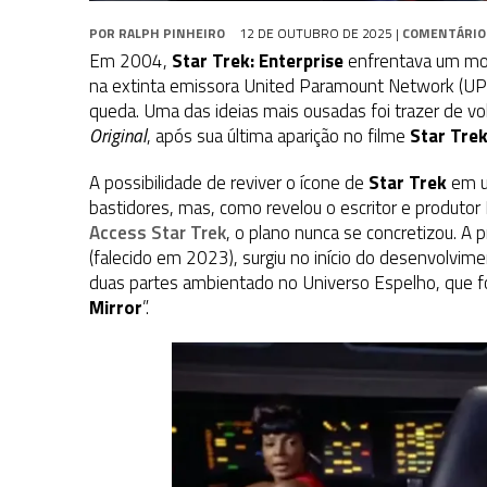
POR
RALPH PINHEIRO
12 DE OUTUBRO DE 2025
|
COMENTÁRIO
Em 2004,
Star Trek: Enterprise
enfrentava um mom
na extinta emissora United Paramount Network (UPN
queda. Uma das ideias mais ousadas foi trazer de vol
Original
, após sua última aparição no filme
Star Tre
A possibilidade de reviver o ícone de
Star Trek
em um
bastidores, mas, como revelou o escritor e produt
Access Star Trek
, o plano nunca se concretizou.
A p
(falecido em 2023), surgiu no início do desenvolvi
duas partes ambientado no Universo Espelho, que fo
Mirror
”.