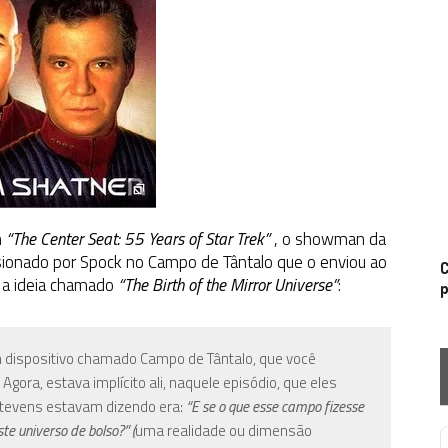
m
“The Center Seat: 55 Years of Star Trek”
, o showman da
prisionado por Spock no Campo de Tântalo que o enviou ao
C
a a ideia chamado
“The Birth of the Mirror Universe”
:
p
 um dispositivo chamado Campo de Tântalo, que você
ora, estava implícito ali, naquele episódio, que eles
tevens estavam dizendo era:
“E se o que esse campo fizesse
te universo de bolso?” (
uma realidade ou dimensão