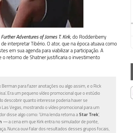
 Further Adventures of James T. Kirk
, do Roddenberry
de interpretar Tibério. O ator, que na época atuava como
stes em sua agenda para viabilizar a participação. A
 o retorno de Shatner justificaria o investimento
ck Berman para fazer anotações ou algo assim, e o Rick
isa’. Era um pequeno vídeo promocional que o estúdio
o descobrir quanto interesse poderia haver se
em Las Vegas, mostrando o vídeo promocional para um
or disse algo como: ‘Uma lenda retorna a
Star Trek
‘,
n
—
a cena em que Kirk entra no simulador de ponte,
ça. Nunca ouvi falar dos resultados desses grupos focais,