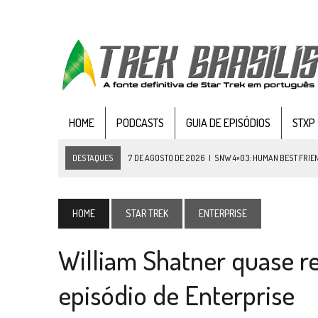
HOME
PODCASTS
GUIA DE EPISÓDIOS
STXP
DESTAQUES
7 DE AGOSTO DE 2026
|
SNW 4×03: HUMAN BEST FRIE
6 DE AGOSTO DE 2026
|
NOVA TEMPORADA DE
THE CENTER SEAT
, SÉR
5 DE AGOSTO DE 2026
|
BALDE DO ODO #122 CHILDREN OF TIME
HOME
STAR TREK
ENTERPRISE
4 DE AGOSTO DE 2026
|
REVISITANDO “HIDE AND Q” (TNG 1×09)
William Shatner quase r
3 DE AGOSTO DE 2026
|
VEJA FOTOS DO TERCEIRO EPISÓDIO DA 4ª 
3 DE AGOSTO DE 2026
|
PARAMOUNT E CBS DERRUBAM NOVO VÍDEO DO
episódio de Enterprise
2 DE AGOSTO DE 2026
|
TB AO VIVO | STAR TREK: STRANGE NEW WORLDS