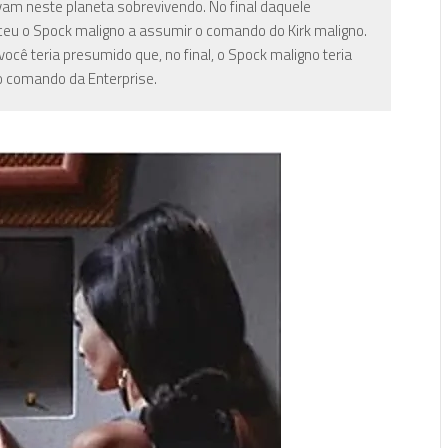
vam neste planeta sobrevivendo. No final daquele
P
nceu o Spock maligno a assumir o comando do Kirk maligno.
você teria presumido que, no final, o Spock maligno teria
o comando da Enterprise.