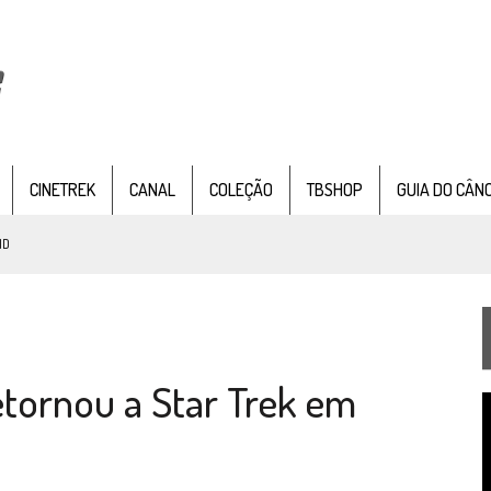
CINETREK
CANAL
COLEÇÃO
TBSHOP
GUIA DO CÂN
ND
IE DOCUMENTAL DE
STAR TREK
, CHEGA EM 8 DE SETEMBRO
etornou a Star Trek em
TEMPORADA DE STRANGE NEW WORDS
T
 FILME DE FÃS AXANAR HORAS APÓS ESTREIA
d
v
 – “THE GRIFFIN INCIDENT” (4×02)