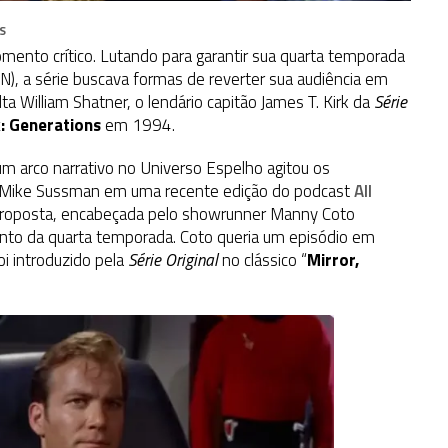
S
ento crítico. Lutando para garantir sua quarta temporada
), a série buscava formas de reverter sua audiência em
ta William Shatner, o lendário capitão James T. Kirk da
Série
k: Generations
em 1994
.
 arco narrativo no Universo Espelho agitou os
or Mike Sussman em uma recente edição do podcast
All
roposta, encabeçada pelo showrunner Manny Coto
mento da quarta temporada. Coto queria um episódio em
i introduzido pela
Série Original
no clássico “
Mirror,