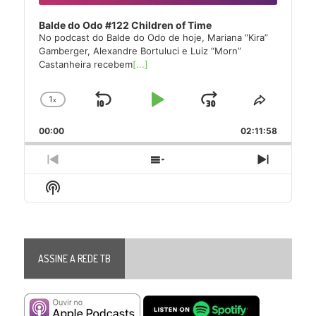
Balde do Odo #122 Children of Time
No podcast do Balde do Odo de hoje, Mariana “Kira”
Gamberger, Alexandre Bortuluci e Luiz “Morn”
Castanheira recebem
[...]
1
x
Skip
Play
Jump
Change
Share
Playback
This
Backward
Pause
Forward
00:00
Rate
02:11:58
Episode
Previous
Show
Next
Episode
Episodes
Episode
Show
List
Podcast
Information
ASSINE A REDE TB