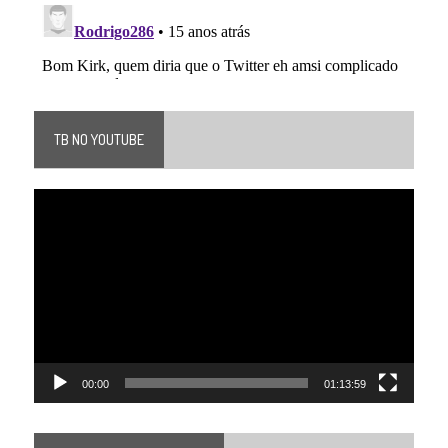
TB NO YOUTUBE
Tocador
de
vídeo
00:00
01:13:59