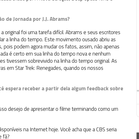
o de Jornada por J.J. Abrams?
a original foi uma tarefa difícil. Abrams e seus escritores
dar a linha do tempo. Este movimento ousado abriu as
as, pois podem agora mudar os fatos, assim, não apenas
ada é certo em sua linha do tempo nova e nenhum
 tivessem sobrevivido na linha do tempo original. As
iras em Star Trek: Renegades, quando os nossos
cê espera receber a partir dela algum feedback sobre
nosso desejo de apresentar o filme terminando como um
disponíveis na Internet hoje. Você acha que a CBS seria
e fã?