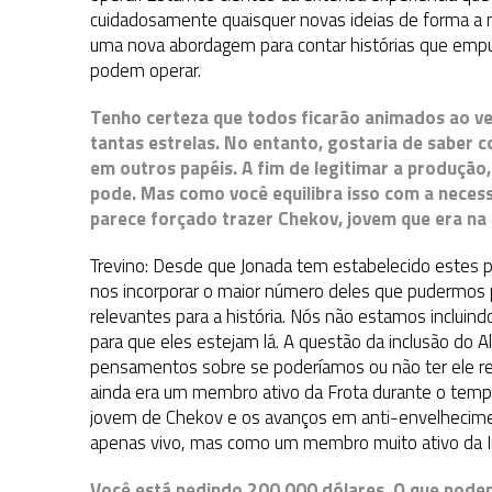
cuidadosamente quaisquer novas ideias de forma a nã
uma nova abordagem para contar histórias que emp
podem operar.
Tenho certeza que todos ficarão animados ao v
tantas estrelas. No entanto, gostaria de saber 
em outros papéis. A fim de legitimar a produção
pode. Mas como você equilibra isso com a necess
parece forçado trazer Chekov, jovem que era na 
Trevino: Desde que Jonada tem estabelecido estes p
nos incorporar o maior número deles que pudermos p
relevantes para a história. Nós não estamos inclui
para que eles estejam lá. A questão da inclusão do A
pensamentos sobre se poderíamos ou não ter ele re
ainda era um membro ativo da Frota durante o tem
jovem de Chekov e os avanços em anti-envelhecimento
apenas vivo, mas como um membro muito ativo da Int
Você está pedindo 200.000 dólares. O que pode