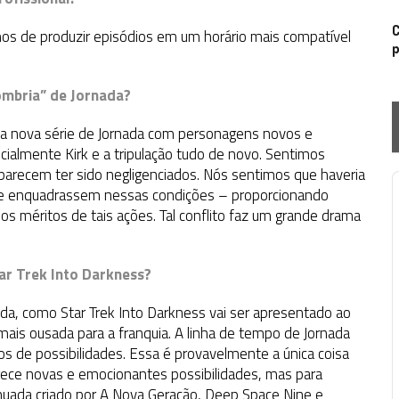
C
mos de produzir episódios em um horário mais compatível
p
ombria” de Jornada?
ma nova série de Jornada com personagens novos e
ialmente Kirk e a tripulação tudo de novo. Sentimos
parecem ter sido negligenciados. Nós sentimos que haveria
se enquadrassem nessas condições – proporcionando
P
s méritos de tais ações. Tal conflito faz um grande drama
r Trek Into Darkness?
da, como Star Trek Into Darkness vai ser apresentado ao
mais ousada para a franquia. A linha de tempo de Jornada
os de possibilidades. Essa é provavelmente a única coisa
ece novas e emocionantes possibilidades, mas para
nuada criado por A Nova Geração, Deep Space Nine e