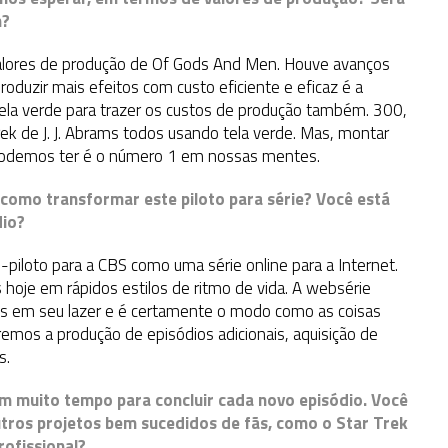
n
?
 valores de produção de Of Gods And Men. Houve avanços
duzir mais efeitos com custo eficiente e eficaz é a
ela verde para trazer os custos de produção também. 300,
ek de J. J. Abrams todos usando tela verde. Mas, montar
podemos ter é o número 1 em nossas mentes.
 como transformar este piloto para série? Você está
dio?
e-piloto para a CBS como uma série online para a Internet.
oje em rápidos estilos de ritmo de vida. A websérie
mes em seu lazer e é certamente o modo como as coisas
aremos a produção de episódios adicionais, aquisição de
s.
m muito tempo para concluir cada novo episódio. Você
tros projetos bem sucedidos de fãs, como o Star Trek
rofissional?