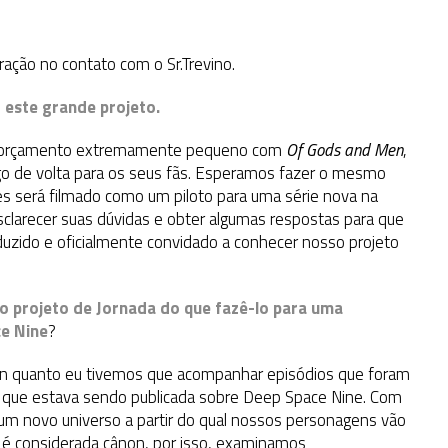
ação no contato com o Sr.Trevino.
r este grande projeto.
um orçamento extremamente pequeno com
Of Gods and Men
,
lgo de volta para os seus fãs. Esperamos fazer o mesmo
será filmado como um piloto para uma série nova na
clarecer suas dúvidas e obter algumas respostas para que
oduzido e oficialmente convidado a conhecer nosso projeto
vo projeto de Jornada do que fazê-lo para uma
e Nine
?
an quanto eu tivemos que acompanhar episódios que foram
 que estava sendo publicada sobre Deep Space Nine. Com
m novo universo a partir do qual nossos personagens vão
 é considerada cânon, por isso, examinamos