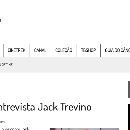
CINETREK
CANAL
COLEÇÃO
TBSHOP
GUIA DO CÂN
 OF TIME
TEMPORADA DE STRANGE NEW WORDS
 FILME DE FÃS AXANAR HORAS APÓS ESTREIA
entrevista Jack Trevino
 – “THE GRIFFIN INCIDENT” (4×02)
T
FIM DE UMA ERA NA SDCC
d
v
IOS
STAR TREK
SOBRE DIFERENTES PONTOS DE VISTA
o escritor Jack