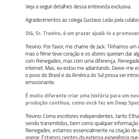
Veja a seguir detalhes dessa entrevista exclusiva.
Agradecimentos ao colega Gustavo Leão pela colabor
Olá, Sr. Trevino, é um prazer ajudá-lo a promove
Trevino: Por favor, me chame de Jack. Tínhamos 
mas o filme teve coração e os atores queriam dar a
com Renegades, mas com uma diferença, Renegades 
internet. Mas, eu estou me adiantando. Deixe-me es
o povo do Brasil e da América do Sul possa ser intr
emocionante.
É muito diferente criar uma história para um no
produção contínua, como você fez em Deep Spac
Trevino: Como escritores independentes, tanto Eth
sendo transmitidos, bem como qualquer informação
Renegades, estamos essencialmente na criação de u
operar. Estamos cientes da extensa experiência que