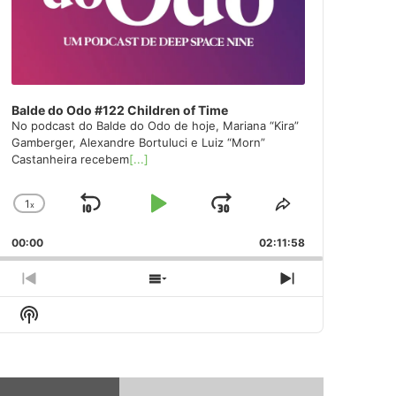
Balde do Odo #122 Children of Time
No podcast do Balde do Odo de hoje, Mariana “Kira”
Gamberger, Alexandre Bortuluci e Luiz “Morn”
Castanheira recebem
[...]
1
x
Skip
Play
Jump
Change
Share
Playback
This
Backward
Pause
Forward
00:00
Rate
02:11:58
Episode
Previous
Show
Next
Episode
Episodes
Episode
Show
List
Podcast
Information