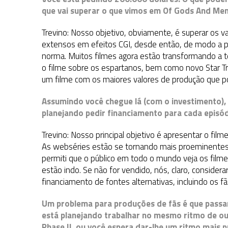
que vai superar o que vimos em Of Gods And Me
Trevino: Nosso objetivo, obviamente, é superar os
extensos em efeitos CGI, desde então, de modo a pro
norma. Muitos filmes agora estão transformando a t
o filme sobre os espartanos, bem como novo Star Tr
um filme com os maiores valores de produção que 
Assumindo você chegue lá (com o investimento),
planejando pedir financiamento para cada episó
Trevino: Nosso principal objetivo é apresentar o film
As webséries estão se tornando mais proeminentes h
permiti que o público em todo o mundo veja os fil
estão indo. Se não for vendido, nós, claro, consider
financiamento de fontes alternativas, incluindo os fã
Um problema para produções de fãs é que passa
está planejando trabalhar no mesmo ritmo de ou
Phase II, ou você espera dar-lhe um ritmo mais p