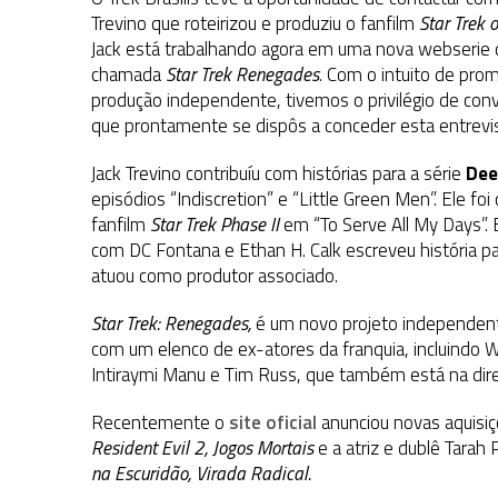
31 DE JULHO DE 2026
|
BOX DELUXE DO ANO 5 DA
COLEÇÃO TREK BRA
Trevino que roteirizou e produziu o fanfilm
Star Trek 
Jack está trabalhando agora em uma nova webserie d
31 DE JULHO DE 2026
|
SNW 4×02: THE GRIFFIN INCIDENT
chamada
Star Trek Renegades
. Com o intuito de pro
6 DE AGOSTO DE 2026
|
AVALIE E COMENTE SNW 4×03: HUMAN BEST F
produção independente, tivemos o privilégio de conv
que prontamente se dispôs a conceder esta entrevis
Jack Trevino contribuíu com histórias para a série
Dee
episódios “Indiscretion” e “Little Green Men”. Ele foi
fanfilm
Star Trek Phase II
em “To Serve All My Days”
com DC Fontana e Ethan H. Calk escreveu história pa
atuou como produtor associado.
Star Trek: Renegades,
é um novo projeto independent
com um elenco de ex-atores da franquia, incluindo W
Intiraymi Manu e Tim Russ, que também está na dire
Recentemente o
site oficial
anunciou novas aquisiç
Resident Evil 2, Jogos Mortais
e a atriz e dublê Tara
na Escuridão,
Virada Radical.