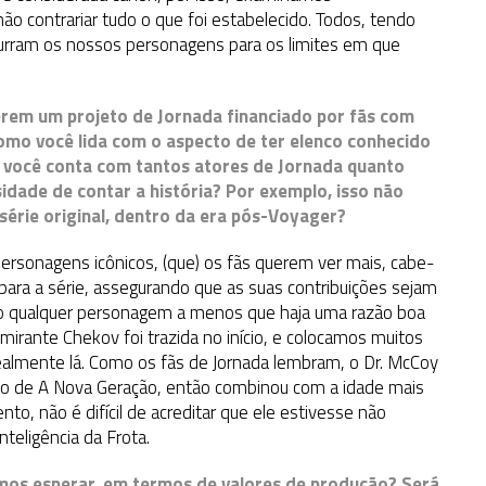
o contrariar tudo o que foi estabelecido. Todos, tendo
urram os nossos personagens para os limites em que
erem um projeto de Jornada financiado por fãs com
como você lida com o aspecto de ter elenco conhecido
, você conta com tantos atores de Jornada quanto
idade de contar a história? Por exemplo, isso não
série original, dentro da era pós-Voyager?
ersonagens icônicos, (que) os fãs querem ver mais, cabe-
ara a série, assegurando que as suas contribuições sejam
ndo qualquer personagem a menos que haja uma razão boa
lmirante Chekov foi trazida no início, e colocamos muitos
almente lá. Como os fãs de Jornada lembram, o Dr. McCoy
po de A Nova Geração, então combinou com a idade mais
, não é difícil de acreditar que ele estivesse não
eligência da Frota.
mos esperar, em termos de valores de produção? Será