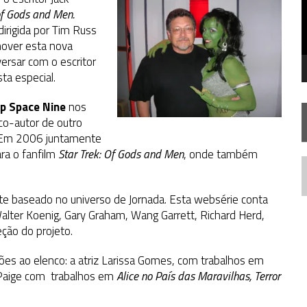
SILIS
JÁ DISPONÍVEL EM PRÉ-VENDA!
of Gods and Men.
irigida por Tim Russ
mover esta nova
RIEND
ersar com o escritor
ta especial.
p Space Nine
nos
 co-autor de outro
. Em 2006 juntamente
ra o fanfilm
Star Trek: Of Gods and Men
, onde também
N
e baseado no universo de Jornada. Esta websérie conta
alter Koenig, Gary Graham, Wang Garrett, Richard Herd,
ção do projeto.
ões ao elenco: a atriz Larissa Gomes, com trabalhos em
h Paige com trabalhos em
Alice no País das Maravilhas,
Terror