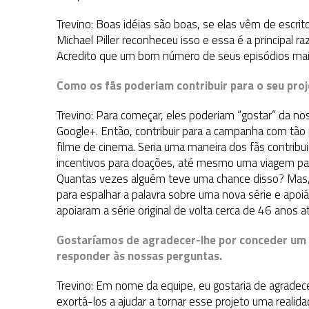
Trevino: Boas idéias são boas, se elas vêm de escrito
Michael Piller reconheceu isso e essa é a principal r
Acredito que um bom número de seus episódios mais
Como os fãs poderiam contribuir para o seu pro
Trevino: Para começar, eles poderiam “gostar” da n
Google+. Então, contribuir para a campanha com tão
filme de cinema. Seria uma maneira dos fãs contribu
incentivos para doações, até mesmo uma viagem para
Quantas vezes alguém teve uma chance disso? Mas, 
para espalhar a palavra sobre uma nova série e apoi
apoiaram a série original de volta cerca de 46 anos at
Gostaríamos de agradecer-lhe por conceder um
responder às nossas perguntas.
Trevino: Em nome da equipe, eu gostaria de agradec
exortá-los a ajudar a tornar esse projeto uma realida