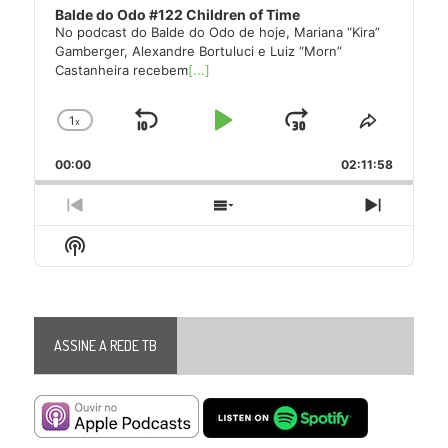
Balde do Odo #122 Children of Time
No podcast do Balde do Odo de hoje, Mariana “Kira”
Gamberger, Alexandre Bortuluci e Luiz “Morn”
Castanheira recebem
[...]
1
x
Skip
Play
Jump
Change
Share
Playback
This
Backward
Pause
Forward
00:00
Rate
02:11:58
Episode
Previous
Show
Next
Episode
Episodes
Episode
Show
List
Podcast
Information
ASSINE A REDE TB