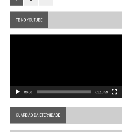
TB NO YOUTUBE
Tocador
de
vídeo
00:00
01:13:59
GUARDIÃO DA ETERNIDADE