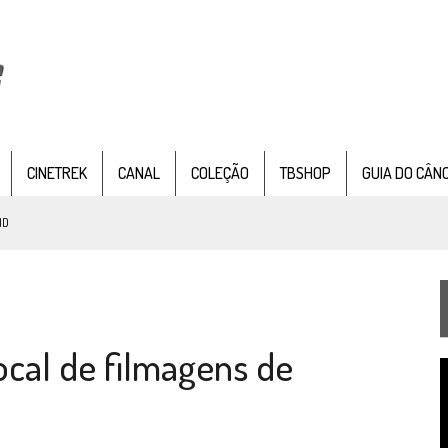
CINETREK
CANAL
COLEÇÃO
TBSHOP
GUIA DO CÂN
NTER SEAT
, SÉRIE DOCUMENTAL DE
STAR TREK
, CHEGA EM 8 DE SETEMBRO
TEMPORADA DE STRANGE NEW WORDS
local de filmagens de
 FILME DE FÃS AXANAR HORAS APÓS ESTREIA
T
 – “THE GRIFFIN INCIDENT” (4×02)
d
v
FIM DE UMA ERA NA SDCC