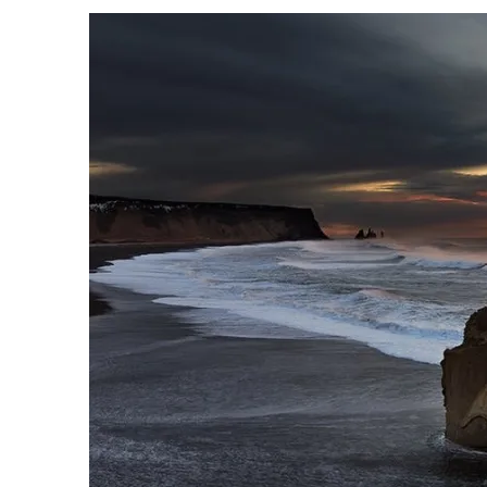
31 DE JULHO DE 2026
|
GRANDES JORNADAS | QUATRO EPISÓDIOS DE
7 DE AGOSTO DE 2026
|
GRANDES JORNADAS | SEIS EPISÓDIOS DE
ST
7 DE AGOSTO DE 2026
|
SNW 4×03: HUMAN BEST FRIEND