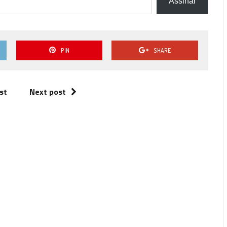
Assinar
P
PIN
SHARE
st
Next post