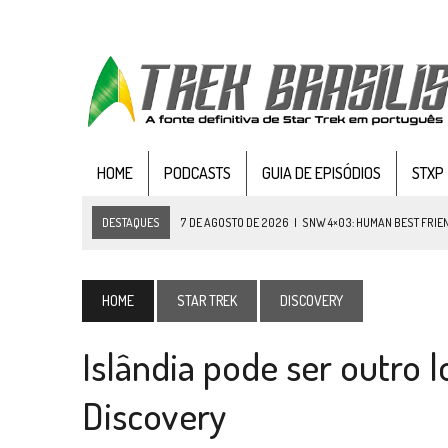
HOME
PODCASTS
GUIA DE EPISÓDIOS
STXP
DESTAQUES
6 DE AGOSTO DE 2026
|
NOVA TEMPORADA DE
THE CE
5 DE AGOSTO DE 2026
|
BALDE DO ODO #122 CHILDREN OF TIME
4 DE AGOSTO DE 2026
|
REVISITANDO “HIDE AND Q” (TNG 1×09)
HOME
STAR TREK
DISCOVERY
3 DE AGOSTO DE 2026
|
VEJA FOTOS DO TERCEIRO EPISÓDIO DA 4ª 
Islândia pode ser outro 
3 DE AGOSTO DE 2026
|
PARAMOUNT E CBS DERRUBAM NOVO VÍDEO DO
2 DE AGOSTO DE 2026
|
TB AO VIVO | STAR TREK: STRANGE NEW WORLDS
Discovery
1 DE AGOSTO DE 2026
|
ELENCO DE STRANGE NEW WORLDS ENCARA O 