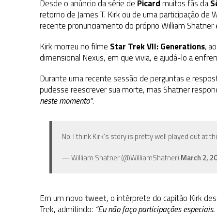
Desde o anúncio da série de
Picard
muitos fãs da
S
retorno de James T. Kirk ou de uma participação de 
recente pronunciamento do próprio William Shatner
Kirk morreu no filme
Star Trek VII: Generations
,
ao
dimensional Nexus, em que vivia, e ajudá-lo a enfrent
Durante uma recente sessão de perguntas e resposta
pudesse reescrever sua morte, mas Shatner respon
neste momento”
.
No. I think Kirk’s story is pretty well played out at th
— William Shatner (@WilliamShatner)
March 2, 2
Em um novo
tweet
, o intérprete do capitão Kirk de
Trek, admitindo:
“Eu não faço participações especiais