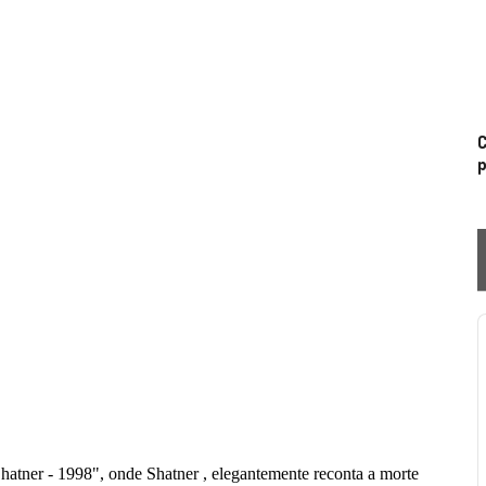
C
p
P