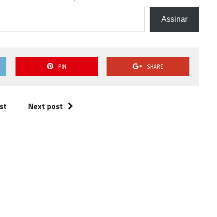
Assinar
PIN
SHARE
st
Next post