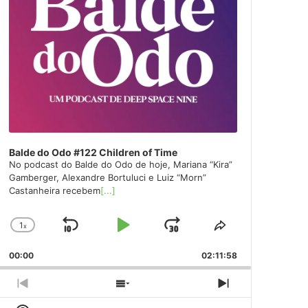
Balde do Odo #122 Children of Time
No podcast do Balde do Odo de hoje, Mariana “Kira”
Gamberger, Alexandre Bortuluci e Luiz “Morn”
Castanheira recebem
[...]
1
x
Skip
Play
Jump
Change
Share
Playback
This
Backward
Pause
Forward
00:00
Rate
02:11:58
Episode
Previous
Show
Next
Episode
Episodes
Episode