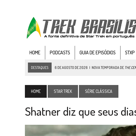
HOME
PODCASTS
GUIA DE EPISÓDIOS
STXP
DESTAQUES
6 DE AGOSTO DE 2026
|
NOVA TEMPORADA DE
THE CE
5 DE AGOSTO DE 2026
|
BALDE DO ODO #122 CHILDREN OF TIME
4 DE AGOSTO DE 2026
|
REVISITANDO “HIDE AND Q” (TNG 1×09)
HOME
STAR TREK
SÉRIE CLÁSSICA
3 DE AGOSTO DE 2026
|
VEJA FOTOS DO TERCEIRO EPISÓDIO DA 4ª 
Shatner diz que seus dia
3 DE AGOSTO DE 2026
|
PARAMOUNT E CBS DERRUBAM NOVO VÍDEO DO
2 DE AGOSTO DE 2026
|
TB AO VIVO | STAR TREK: STRANGE NEW WORLDS
1 DE AGOSTO DE 2026
|
ELENCO DE STRANGE NEW WORLDS ENCARA O 