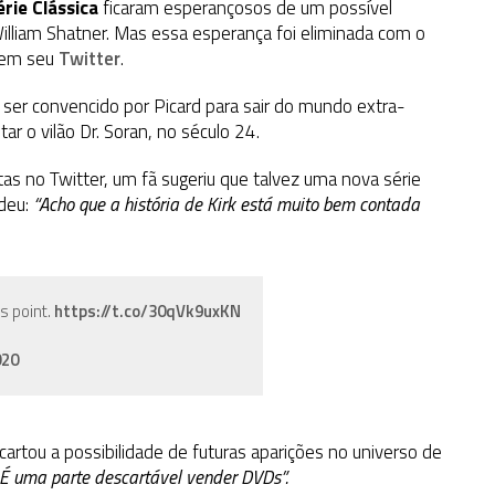
érie Clássica
ficaram esperançosos de um possível
William Shatner. Mas essa esperança foi eliminada com o
 em seu
Twitter
.
 ser convencido por Picard para sair do mundo extra-
ar o vilão Dr. Soran, no século 24
.
s no Twitter, um fã sugeriu que talvez uma nova série
deu:
“Acho que a história de Kirk está muito bem contada
is point.
https://t.co/30qVk9uxKN
020
scartou a possibilidade de futuras aparições no universo de
. É uma parte descartável vender DVDs”.