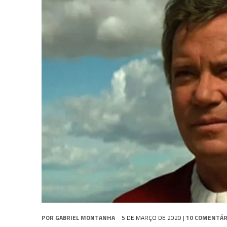
31 DE JULHO DE 2026
|
GRANDES JORNADAS | QUATRO EPISÓDIOS DE
31 DE JULHO DE 2026
|
BOX DELUXE DO ANO 5 DA
COLEÇÃO TREK BRA
7 DE AGOSTO DE 2026
|
SNW 4×03: HUMAN BEST FRIEND
POR
GABRIEL MONTANHA
5 DE MARÇO DE 2020
|
10 COMENTÁR