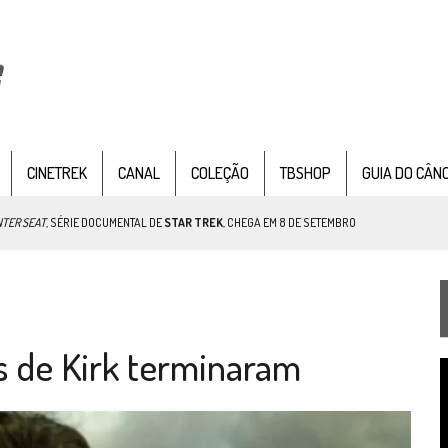
CINETREK
CANAL
COLEÇÃO
TBSHOP
GUIA DO CÂN
NTER SEAT
, SÉRIE DOCUMENTAL DE
STAR TREK
, CHEGA EM 8 DE SETEMBRO
TEMPORADA DE STRANGE NEW WORDS
s de Kirk terminaram
 FILME DE FÃS AXANAR HORAS APÓS ESTREIA
T
 – “THE GRIFFIN INCIDENT” (4×02)
d
v
FIM DE UMA ERA NA SDCC