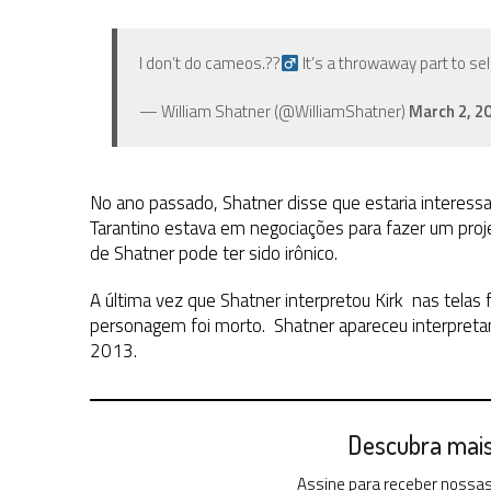
I don’t do cameos.??‍
It’s a throwaway part to se
— William Shatner (@WilliamShatner)
March 2, 2
No ano passado, Shatner disse que estaria interess
Tarantino estava em negociações para fazer um proj
de Shatner pode ter sido irônico.
A última vez que Shatner interpretou Kirk nas telas 
personagem foi morto. Shatner apareceu interpretan
2013.
Descubra mais 
Assine para receber nossas 