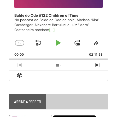
Balde do Odo #122 Children of Time
No podcast do Balde do Odo de hoje, Mariana “Kira”
Gamberger, Alexandre Bortuluci e Luiz “Morn”
Castanheira recebem
[...]
1
x
Skip
Play
Jump
Change
Share
Playback
This
Backward
Pause
Forward
00:00
Rate
02:11:58
Episode
Previous
Show
Next
Episode
Episodes
Episode
Show
List
Podcast
Information
ASSINE A REDE TB