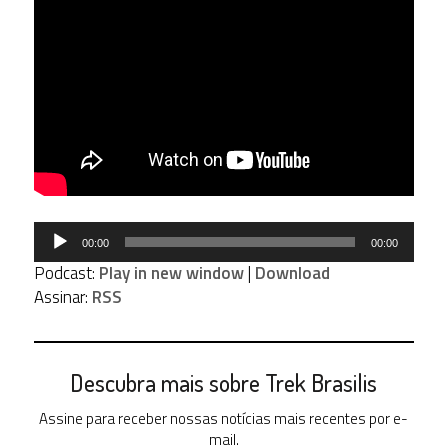
Tocador
00:00
00:00
de
Podcast:
Play in new window
|
Download
áudio
Assinar:
RSS
Descubra mais sobre Trek Brasilis
Assine para receber nossas notícias mais recentes por e-
mail.