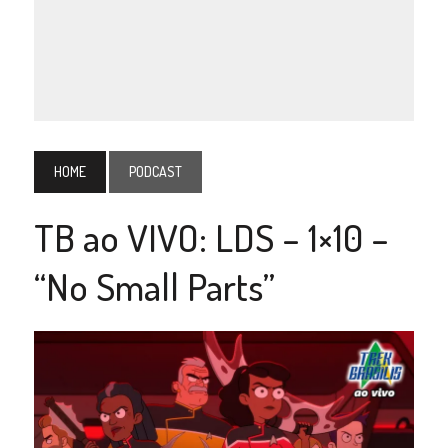
HOME
PODCAST
TB ao VIVO: LDS – 1×10 –
“No Small Parts”