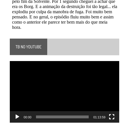
TB NO YOUTUBE
Tocador
de
vídeo
00:00
01:13:59