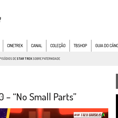
CINETREK
CANAL
COLEÇÃO
TBSHOP
GUIA DO CÂN
PISÓDIOS DE
STAR TREK
SOBRE PATERNIDADE
IE DOCUMENTAL DE
STAR TREK
, CHEGA EM 8 DE SETEMBRO
 – “No Small Parts”
T
TEMPORADA DE STRANGE NEW WORDS
d
v
 FILME DE FÃS AXANAR HORAS APÓS ESTREIA