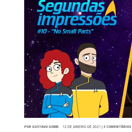
2 DE AGOSTO DE 2026
|
TB AO VIVO | STAR TREK: STRANGE NEW WORLDS
1 DE AGOSTO DE 2026
|
ELENCO DE STRANGE NEW WORLDS ENCARA O 
8 DE AGOSTO DE 2026
|
NOVO VOLUME DA
COLEÇÃO TB
ABORDA QUAR
POR
GUSTAVO GOBBI
12 DE JANEIRO DE 2021
|
3 COMENTÁRIOS