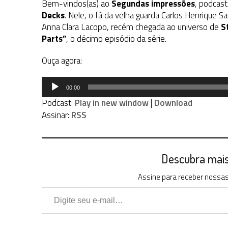
Bem-vindos(as) ao
Segundas impressões
, podcas
Decks
. Nele, o fã da velha guarda Carlos Henrique 
Anna Clara Lacopo, recém chegada ao universo de
S
Parts”
, o décimo episódio da série.
Ouça agora:
Tocador
00:00
de
Podcast:
Play in new window
|
Download
áudio
Assinar:
RSS
Descubra mais 
Assine para receber nossas 
Digite seu e-mail…