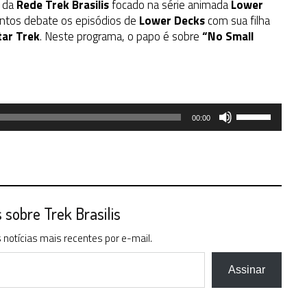
t da
Rede Trek Brasilis
focado na série animada
Lower
Santos debate os episódios de
Lower Decks
com sua filha
tar Trek
. Neste programa, o papo é sobre
“No Small
Use
00:00
as
setas
para
cima
ou
para
sobre Trek Brasilis
baixo
notícias mais recentes por e-mail.
para
aumentar
ou
Assinar
diminuir
o