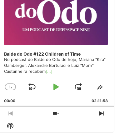
Balde do Odo #122 Children of Time
No podcast do Balde do Odo de hoje, Mariana “Kira”
Gamberger, Alexandre Bortuluci e Luiz “Morn”
Castanheira recebem
[...]
1
x
Skip
Play
Jump
Change
Share
Playback
This
Backward
Pause
Forward
00:00
Rate
02:11:58
Episode
Previous
Show
Next
Episode
Episodes
Episode
Show
List
Podcast
Information