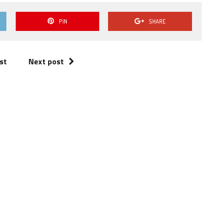
volume.
PIN
SHARE
st
Next post