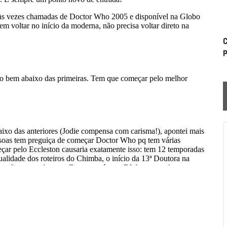
C
p
P