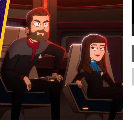
 – “THE GRIFFIN INCIDENT” (4×02)
FIM DE UMA ERA NA SDCC
TA TEMPORADA DE
A NOVA GERAÇÃO
N