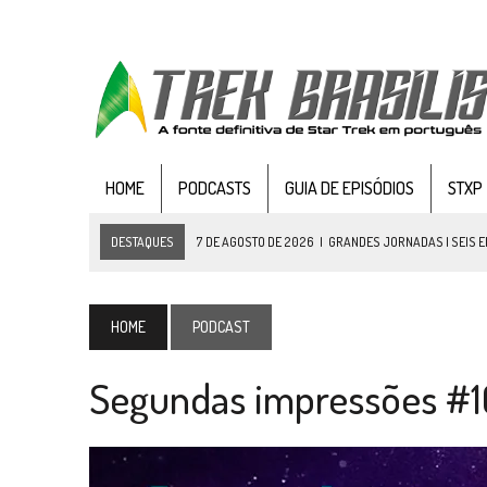
HOME
PODCASTS
GUIA DE EPISÓDIOS
STXP
DESTAQUES
7 DE AGOSTO DE 2026
|
GRANDES JORNADAS | SEIS E
7 DE AGOSTO DE 2026
|
SNW 4×03: HUMAN BEST FRIEND
6 DE AGOSTO DE 2026
|
NOVA TEMPORADA DE
THE CENTER SEAT
, SÉR
HOME
PODCAST
5 DE AGOSTO DE 2026
|
BALDE DO ODO #122 CHILDREN OF TIME
Segundas impressões #10
4 DE AGOSTO DE 2026
|
REVISITANDO “HIDE AND Q” (TNG 1×09)
3 DE AGOSTO DE 2026
|
VEJA FOTOS DO TERCEIRO EPISÓDIO DA 4ª 
3 DE AGOSTO DE 2026
|
PARAMOUNT E CBS DERRUBAM NOVO VÍDEO DO