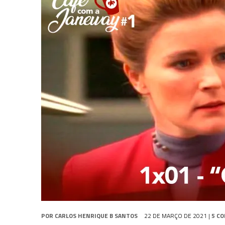
31 DE JULHO DE 2026
|
GRANDES JORNADAS | QUATRO EPISÓDIOS DE
31 DE JULHO DE 2026
|
BOX DELUXE DO ANO 5 DA
COLEÇÃO TREK BRA
6 DE AGOSTO DE 2026
|
NOVA TEMPORADA DE
THE CENTER SEAT
, SÉR
POR
CARLOS HENRIQUE B SANTOS
22 DE MARÇO DE 2021
|
5 C