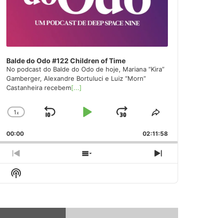
Balde do Odo #122 Children of Time
No podcast do Balde do Odo de hoje, Mariana “Kira”
Gamberger, Alexandre Bortuluci e Luiz “Morn”
Castanheira recebem
[...]
1
x
Skip
Play
Jump
Change
Share
Playback
This
Backward
Pause
Forward
00:00
Rate
02:11:58
Episode
Previous
Show
Next
Episode
Episodes
Episode
Show
List
Podcast
Information