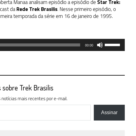
oberta Manaa analisam episódio a episódio de
Star Trek:
dcast da
Rede Trek Brasilis
. Nesse primeiro episódio, o
primeira temporada da série em 16 de janeiro de 1995.
Use
00:00
as
setas
para
cima
ou
para
sobre Trek Brasilis
baixo
notícias mais recentes por e-mail.
para
aumentar
ou
Assinar
diminuir
o
volume.