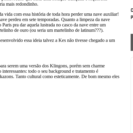
C
p
P