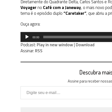
Diretamente do Quadrante Delta, Carlos Santos e R
Voyager
no
Café com a Janeway
, o mais novo po
tema é o episódio duplo
“Caretaker”
, que abriu a 
Ouça agora:
Tocador
00:00
de
Podcast:
Play in new window
|
Download
áudio
Assinar:
RSS
Descubra mais 
Assine para receber nossas 
Digite seu e-mail…