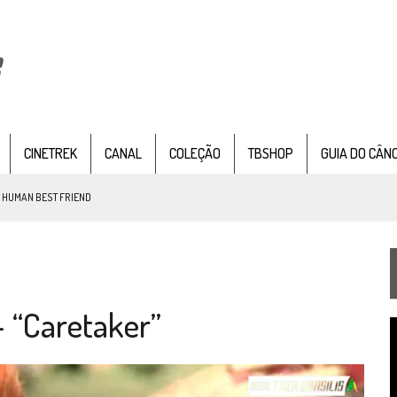
CINETREK
CANAL
COLEÇÃO
TBSHOP
GUIA DO CÂN
: HUMAN BEST FRIEND
TEMPORADA DE STRANGE NEW WORDS
 “Caretaker”
 FILME DE FÃS AXANAR HORAS APÓS ESTREIA
T
 – “THE GRIFFIN INCIDENT” (4×02)
d
v
FIM DE UMA ERA NA SDCC