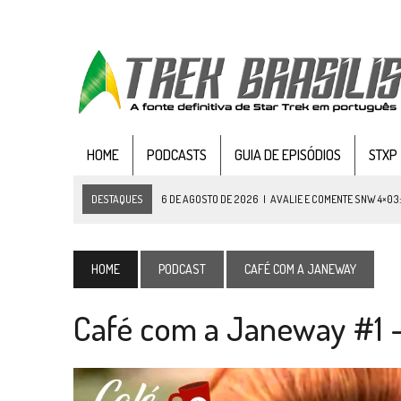
HOME
PODCASTS
GUIA DE EPISÓDIOS
STXP
DESTAQUES
6 DE AGOSTO DE 2026
|
AVALIE E COMENTE SNW 4×03
5 DE AGOSTO DE 2026
|
BALDE DO ODO #122 CHILDREN OF TIME
4 DE AGOSTO DE 2026
|
REVISITANDO “HIDE AND Q” (TNG 1×09)
HOME
PODCAST
CAFÉ COM A JANEWAY
3 DE AGOSTO DE 2026
|
VEJA FOTOS DO TERCEIRO EPISÓDIO DA 4ª 
Café com a Janeway #1 –
3 DE AGOSTO DE 2026
|
PARAMOUNT E CBS DERRUBAM NOVO VÍDEO DO
2 DE AGOSTO DE 2026
|
TB AO VIVO | STAR TREK: STRANGE NEW WORLDS
1 DE AGOSTO DE 2026
|
ELENCO DE STRANGE NEW WORLDS ENCARA O 