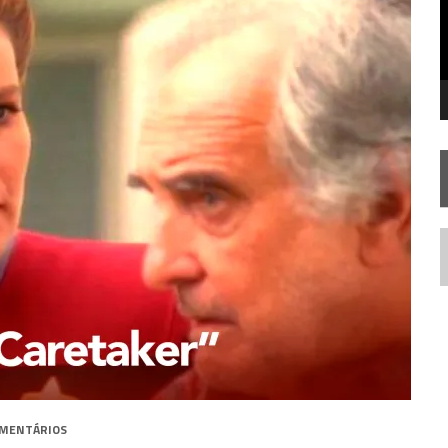
STAR TREK
SOBRE DIFERENTES PONTOS DE VISTA
SILIS
JÁ DISPONÍVEL EM PRÉ-VENDA!
IE DOCUMENTAL DE
STAR TREK
, CHEGA EM 8 DE SETEMBRO
N
OMENTÁRIOS