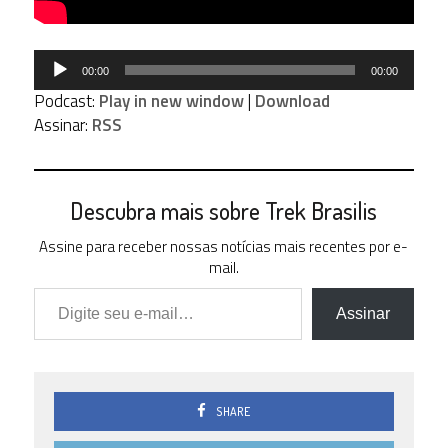
Tocador
00:00
00:00
de
Podcast:
Play in new window
|
Download
áudio
Assinar:
RSS
Descubra mais sobre Trek Brasilis
Assine para receber nossas notícias mais recentes por e-
mail.
Digite seu e-mail…
Assinar
SHARE