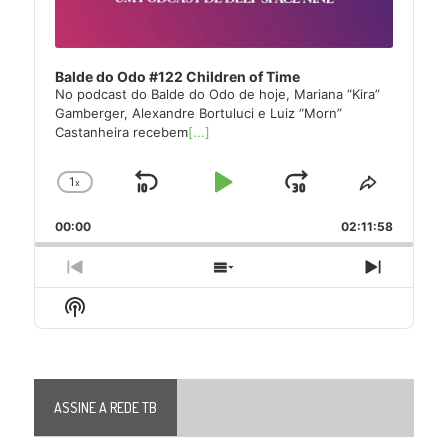
Balde do Odo #122 Children of Time
No podcast do Balde do Odo de hoje, Mariana “Kira”
Gamberger, Alexandre Bortuluci e Luiz “Morn”
Castanheira recebem
[...]
1
x
Skip
Play
Jump
Change
Share
Playback
This
Backward
Pause
Forward
00:00
Rate
02:11:58
Episode
Previous
Show
Next
Episode
Episodes
Episode
Show
List
Podcast
Information
ASSINE A REDE TB