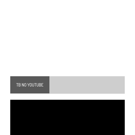
TB NO YOUTUBE
Tocador
de
vídeo