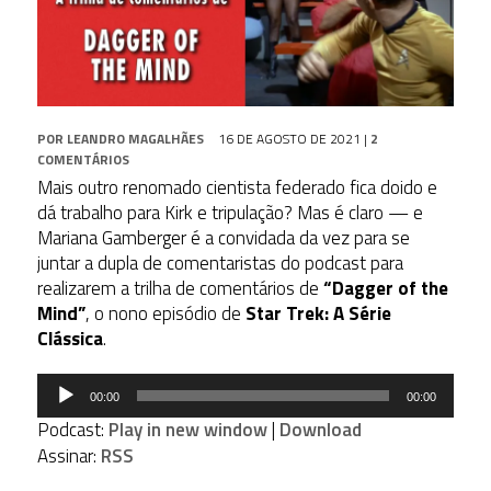
POR
LEANDRO MAGALHÃES
16 DE AGOSTO DE 2021
|
2
COMENTÁRIOS
Mais outro renomado cientista federado fica doido e
dá trabalho para Kirk e tripulação? Mas é claro — e
Mariana Gamberger é a convidada da vez para se
juntar a dupla de comentaristas do podcast para
realizarem a trilha de comentários de
“Dagger of the
Mind”
, o nono episódio de
Star Trek: A Série
Clássica
.
Tocador
00:00
00:00
de
Podcast:
Play in new window
|
Download
áudio
Assinar:
RSS