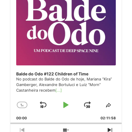
Balde do Odo #122 Children of Time
No podcast do Balde do Odo de hoje, Mariana “Kira”
Gamberger, Alexandre Bortuluci e Luiz “Morn”
Castanheira recebem
[...]
1
x
Skip
Play
Jump
Change
Share
Playback
This
Backward
Pause
Forward
00:00
Rate
02:11:58
Episode