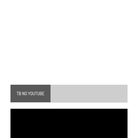
TB NO YOUTUBE
Tocador
de
vídeo