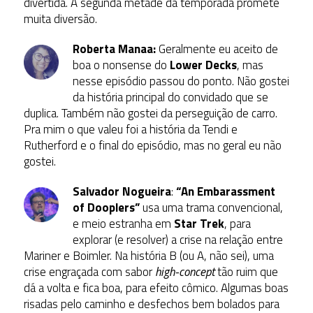
divertida. A segunda metade da temporada promete
muita diversão.
Roberta Manaa:
Geralmente eu aceito de
boa o nonsense do
Lower Decks
, mas
nesse episódio passou do ponto. Não gostei
da história principal do convidado que se
duplica. Também não gostei da perseguição de carro.
Pra mim o que valeu foi a história da Tendi e
Rutherford e o final do episódio, mas no geral eu não
gostei.
Salvador Nogueira
:
“An Embarassment
of Dooplers”
usa uma trama convencional,
e meio estranha em
Star Trek
, para
explorar (e resolver) a crise na relação entre
Mariner e Boimler. Na história B (ou A, não sei), uma
crise engraçada com sabor
high-concept
tão ruim que
dá a volta e fica boa, para efeito cômico. Algumas boas
risadas pelo caminho e desfechos bem bolados para