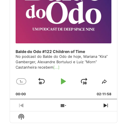
Balde do Odo #122 Children of Time
No podcast do Balde do Odo de hoje, Mariana “Kira”
Gamberger, Alexandre Bortuluci e Luiz “Morn”
Castanheira recebem
[...]
1
x
Skip
Play
Jump
Change
Share
Playback
This
Backward
Pause
Forward
00:00
Rate
02:11:58
Episode
Previous
Show
Next
Episode
Episodes
Episode
Show
List
Podcast