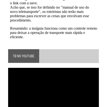
TB NO YOUTUBE
Tocador
de
vídeo