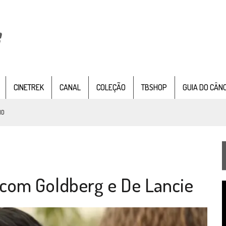
CINETREK
CANAL
COLEÇÃO
TBSHOP
GUIA DO CÂN
NTER SEAT
, SÉRIE DOCUMENTAL DE
STAR TREK
, CHEGA EM 8 DE SETEMBRO
TEMPORADA DE STRANGE NEW WORDS
r com Goldberg e De Lancie
 FILME DE FÃS AXANAR HORAS APÓS ESTREIA
T
 – “THE GRIFFIN INCIDENT” (4×02)
d
v
FIM DE UMA ERA NA SDCC