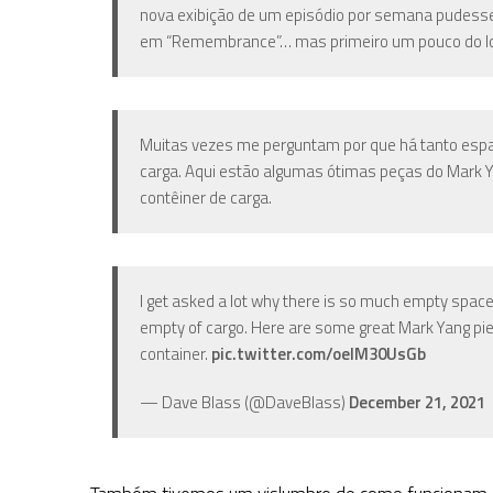
nova exibição de um episódio por semana pudesse 
em “Remembrance”… mas primeiro um pouco do log
Muitas vezes me perguntam por que há tanto espa
carga. Aqui estão algumas ótimas peças do Mark 
contêiner de carga.
I get asked a lot why there is so much empty space
empty of cargo. Here are some great Mark Yang pie
container.
pic.twitter.com/oelM30UsGb
— Dave Blass (@DaveBlass)
December 21, 2021