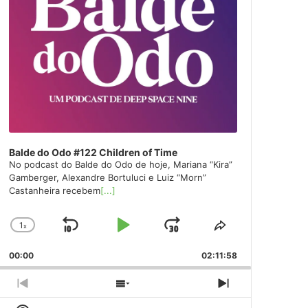
Balde do Odo #122 Children of Time
No podcast do Balde do Odo de hoje, Mariana “Kira”
Gamberger, Alexandre Bortuluci e Luiz “Morn”
Castanheira recebem
[...]
1
x
Skip
Play
Jump
Change
Share
Playback
This
Backward
Pause
Forward
00:00
Rate
02:11:58
Episode
Previous
Show
Next
Episode
Episodes
Episode