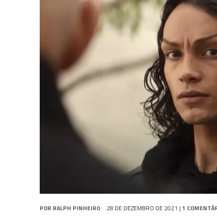
31 DE JULHO DE 2026
|
GRANDES JORNADAS | QUATRO EPISÓDIOS DE
7 DE AGOSTO DE 2026
|
GRANDES JORNADAS | SEIS EPISÓDIOS DE
ST
7 DE AGOSTO DE 2026
|
SNW 4×03: HUMAN BEST FRIEND
POR
RALPH PINHEIRO
28 DE DEZEMBRO DE 2021
|
1 COMENTÁ