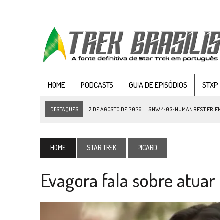
HOME
PODCASTS
GUIA DE EPISÓDIOS
STXP
DESTAQUES
6 DE AGOSTO DE 2026
|
NOVA TEMPORADA DE
THE CE
5 DE AGOSTO DE 2026
|
BALDE DO ODO #122 CHILDREN OF TIME
4 DE AGOSTO DE 2026
|
REVISITANDO “HIDE AND Q” (TNG 1×09)
HOME
STAR TREK
PICARD
3 DE AGOSTO DE 2026
|
VEJA FOTOS DO TERCEIRO EPISÓDIO DA 4ª 
Evagora fala sobre atua
3 DE AGOSTO DE 2026
|
PARAMOUNT E CBS DERRUBAM NOVO VÍDEO DO
2 DE AGOSTO DE 2026
|
TB AO VIVO | STAR TREK: STRANGE NEW WORLDS
1 DE AGOSTO DE 2026
|
ELENCO DE STRANGE NEW WORLDS ENCARA O 