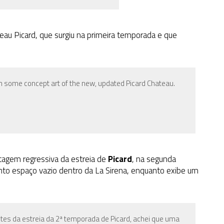
au Picard, que surgiu na primeira temporada e que
h some concept art of the new, updated Picard Chateau.
agem regressiva da estreia de
Picard
, na segunda
anto espaço vazio dentro da La Sirena, enquanto exibe um
es da estreia da
2ª temporada de Picard, achei que uma