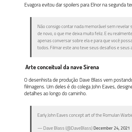
Evagora evitou dar spoilers para Elnor na segunda t
Não consigo contar nada memorável sem revelar sp
de novo, o que me deixa muito feliz. E eu realme
apenas conversar sobre ela e para que você possa d
todos. Filmar este ano teve seus desafios e seus 
Arte conceitual da nave Sirena
O desenhista de produção Dave Blass vem postando
filmagens. Um deles é do colega John Eaves, desig
detalhes ao longo do caminho.
Early John Eaves concept art of the Romulan Warb
— Dave Blass (@DaveBlass)
December 24, 2021