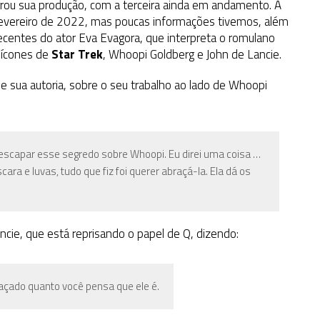
rrou sua produção, com a terceira ainda em andamento. A
 fevereiro de 2022, mas poucas informações tivemos, além
recentes do ator Eva Evagora, que interpreta o romulano
s ícones de
Star Trek
, Whoopi Goldberg e John de Lancie.
e sua autoria, sobre o seu trabalho ao lado de Whoopi
 escapar esse segredo sobre Whoopi. Eu direi uma coisa …
cara e luvas, tudo que fiz foi querer abraçá-la. Ela dá os
cie, que está reprisando o papel de Q, dizendo:
açado quanto você pensa que ele é.