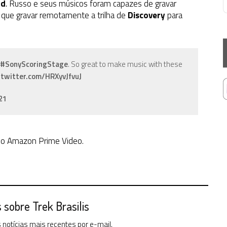
rd
.
Russo e seus músicos foram capazes de gravar
que gravar remotamente a trilha de
Discovery
para
#SonyScoringStage
. So great to make music with these
.twitter.com/HRXyvJfvuJ
21
o Amazon Prime Video.
sobre Trek Brasilis
notícias mais recentes por e-mail.