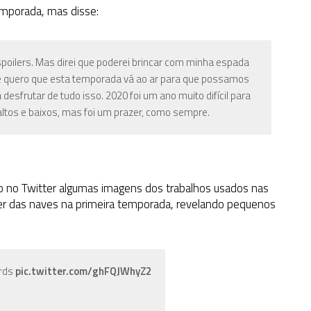
emporada, mas disse:
oilers. Mas direi que poderei brincar com minha espada
nte quero que esta temporada vá ao ar para que possamos
esfrutar de tudo isso. 2020 foi um ano muito difícil para
altos e baixos, mas foi um prazer, como sempre.
 no Twitter algumas imagens dos trabalhos usados nas
ner das naves na primeira temporada, revelando pequenos
irds
pic.twitter.com/ghFQJWhyZ2