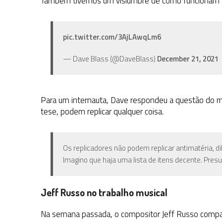
Também tivemos um vislumbre de como funcionam as 
pic.twitter.com/3AjLAwqLm6
— Dave Blass (@DaveBlass)
December 21, 2021
Para um internauta, Dave respondeu a questão do mo
tese, podem replicar qualquer coisa.
Os replicadores não podem replicar antimatéria, di
Imagino que haja uma lista de itens decente. Pre
Jeff Russo no trabalho musical
Na semana passada, o compositor Jeff Russo compa