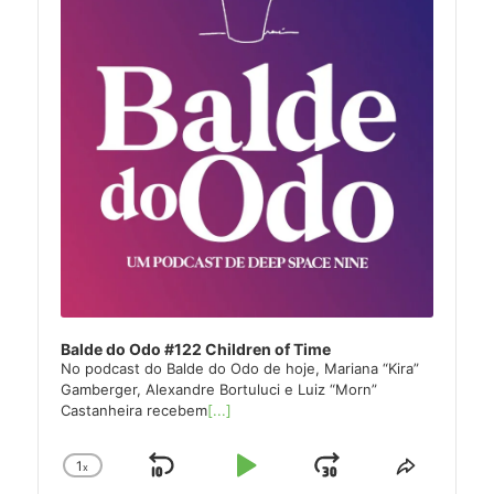
Balde do Odo #122 Children of Time
No podcast do Balde do Odo de hoje, Mariana “Kira”
Gamberger, Alexandre Bortuluci e Luiz “Morn”
Castanheira recebem
[...]
1
x
Skip
Play
Jump
Change
Share