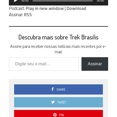
00:00
00:00
de
Podcast:
Play in new window
|
Download
áudio
Assinar:
RSS
Descubra mais sobre Trek Brasilis
Assine para receber nossas notícias mais recentes por e-
mail.
Digite seu e-mail…
Assinar
SHARE
TWEET
PIN