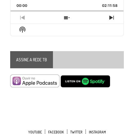
Playback
This
Backward
Pause
Forward
00:00
Rate
02:11:58
Episode
Previous
Show
Next
Episode
Episodes
Episode
Show
List
Podcast
Information
ASSINE A REDE TB
YOUTUBE
FACEBOOK
TWITTER
INSTAGRAM