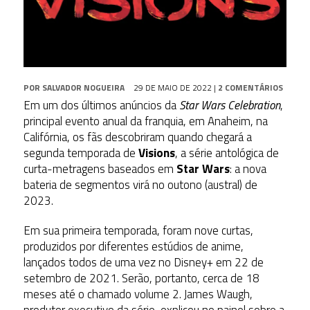
POR
SALVADOR NOGUEIRA
29 DE MAIO DE 2022
|
2 COMENTÁRIOS
Em um dos últimos anúncios da
Star Wars Celebration
,
principal evento anual da franquia, em Anaheim, na
Califórnia, os fãs descobriram quando chegará a
segunda temporada de
Visions
, a série antológica de
curta-metragens baseados em
Star Wars
: a nova
bateria de segmentos virá no outono (austral) de
2023.
Em sua primeira temporada, foram nove curtas,
produzidos por diferentes estúdios de anime,
lançados todos de uma vez no Disney+ em 22 de
setembro de 2021. Serão, portanto, cerca de 18
meses até o chamado volume 2. James Waugh,
produtor executivo da série, explicou no painel sobre a