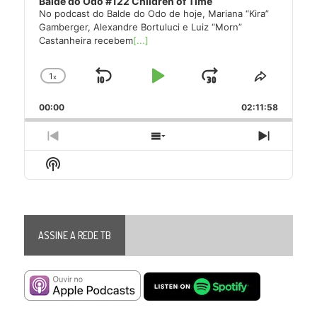
Balde do Odo #122 Children of Time
No podcast do Balde do Odo de hoje, Mariana “Kira”
Gamberger, Alexandre Bortuluci e Luiz “Morn”
Castanheira recebem
[...]
1
x
Skip
Play
Jump
Change
Share
Playback
This
Backward
Pause
Forward
00:00
Rate
02:11:58
Episode
Previous
Show
Next
Episode
Episodes
Episode
Show
List
Podcast
Information
ASSINE A REDE TB