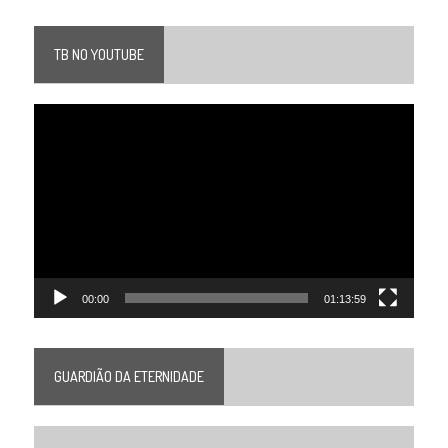
TB NO YOUTUBE
Tocador
de
vídeo
00:00
01:13:59
GUARDIÃO DA ETERNIDADE