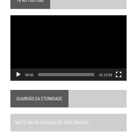
TB NO YOUTUBE
Tocador
de
vídeo
00:00
01:13:59
GUARDIÃO DA ETERNIDADE
NESTE DIA, NO PASSADO DO TREK BRASILIS...