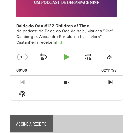
Balde do Odo #122 Children of Time
No podcast do Balde do Odo de hoje, Mariana “Kira”
Gamberger, Alexandre Bortuluci e Luiz “Morn”
Castanheira recebem
[...]
1
x
Skip
Play
Jump
Change
Share
Playback
This
Backward
Pause
Forward
00:00
Rate
02:11:58
Episode
Previous
Show
Next
Episode
Episodes
Episode
Show
List
Podcast
Information
ASSINE A REDE TB