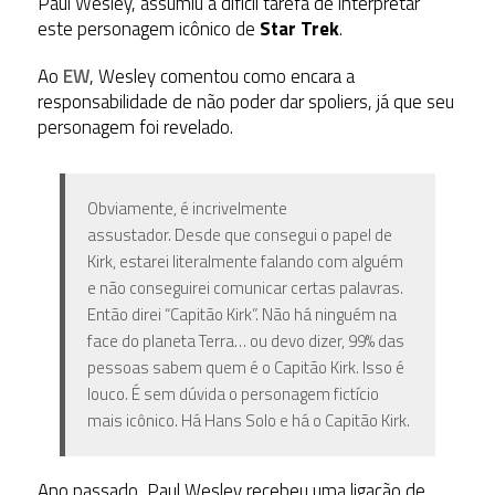
Paul Wesley, assumiu a difícil tarefa de interpretar
este personagem icônico de
Star Trek
.
Ao
EW
, Wesley comentou como encara a
responsabilidade de não poder dar spoliers, já que seu
personagem foi revelado.
Obviamente, é incrivelmente
assustador. Desde que consegui o papel de
Kirk, estarei literalmente falando com alguém
e não conseguirei comunicar certas palavras.
Então direi “Capitão Kirk”. Não há ninguém na
face do planeta Terra… ou devo dizer, 99% das
pessoas sabem quem é o Capitão Kirk. Isso é
louco. É sem dúvida o personagem fictício
mais icônico. Há Hans Solo e há o Capitão Kirk.
Ano passado, Paul Wesley recebeu uma ligação de