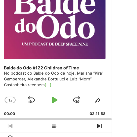
Balde do Odo #122 Children of Time
No podcast do Balde do Odo de hoje, Mariana “Kira”
Gamberger, Alexandre Bortuluci e Luiz “Morn”
Castanheira recebem
[...]
1
x
Skip
Play
Jump
Change
Share
Playback
This
Backward
Pause
Forward
00:00
Rate
02:11:58
Episode
Previous
Show
Next
Episode
Episodes
Episode