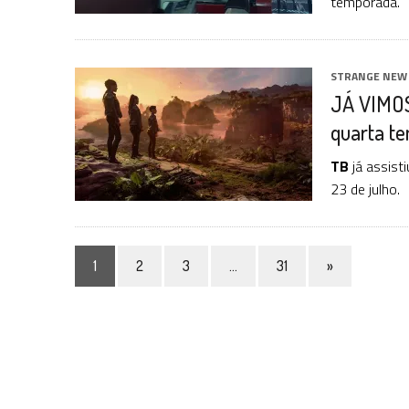
temporada.
STRANGE NEW
JÁ VIMOS!
quarta t
TB
já assisti
23 de julho.
1
2
3
…
31
»