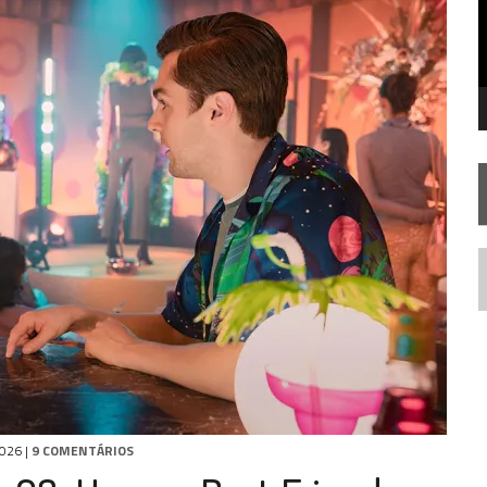
STAR TREK
SOBRE DIFERENTES PONTOS DE VISTA
SILIS
JÁ DISPONÍVEL EM PRÉ-VENDA!
IE DOCUMENTAL DE
STAR TREK
, CHEGA EM 8 DE SETEMBRO
N
2026
|
9 COMENTÁRIOS