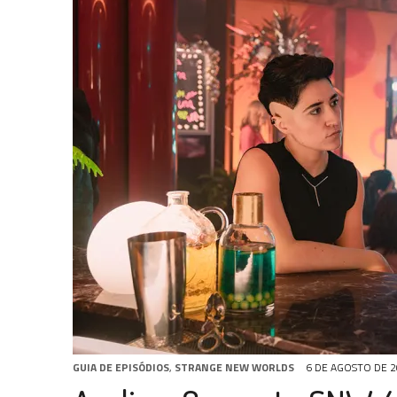
31 DE JULHO DE 2026
|
GRANDES JORNADAS | QUATRO EPISÓDIOS DE
31 DE JULHO DE 2026
|
BOX DELUXE DO ANO 5 DA
COLEÇÃO TREK BRA
6 DE AGOSTO DE 2026
|
NOVA TEMPORADA DE
THE CENTER SEAT
, SÉR
GUIA DE EPISÓDIOS
,
STRANGE NEW WORLDS
6 DE AGOSTO DE 