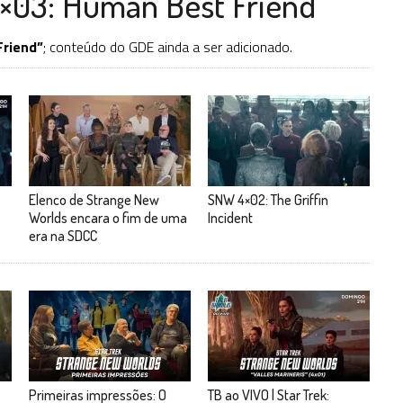
×03: Human Best Friend
riend”
; conteúdo do GDE ainda a ser adicionado.
Elenco de Strange New
SNW 4×02: The Griffin
e
Worlds encara o fim de uma
Incident
era na SDCC
Primeiras impressões: O
TB ao VIVO | Star Trek: