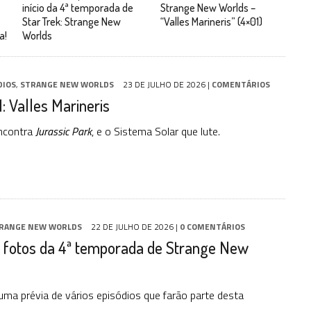
início da 4ª temporada de
Strange New Worlds –
Star Trek: Strange New
“Valles Marineris” (4×01)
a!
Worlds
DIOS
,
STRANGE NEW WORLDS
23 DE JULHO DE 2026
|
COMENTÁRIOS
 Valles Marineris
ncontra
Jurassic Park
, e o Sistema Solar que lute.
RANGE NEW WORLDS
22 DE JULHO DE 2026
|
0 COMENTÁRIOS
s fotos da 4ª temporada de Strange New
a prévia de vários episódios que farão parte desta