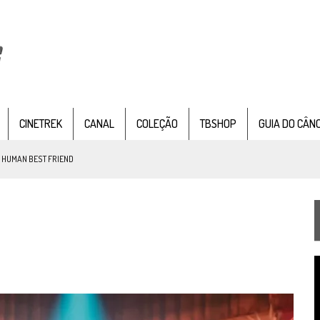
CINETREK
CANAL
COLEÇÃO
TBSHOP
GUIA DO CÂN
: HUMAN BEST FRIEND
TEMPORADA DE STRANGE NEW WORDS
 FILME DE FÃS AXANAR HORAS APÓS ESTREIA
T
 – “THE GRIFFIN INCIDENT” (4×02)
d
v
FIM DE UMA ERA NA SDCC