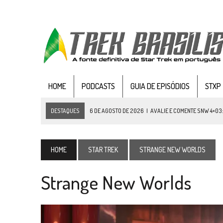
HOME
PODCASTS
GUIA DE EPISÓDIOS
STXP
DESTAQUES
6 DE AGOSTO DE 2026
|
AVALIE E COMENTE SNW 4×03
5 DE AGOSTO DE 2026
|
BALDE DO ODO #122 CHILDREN OF TIME
4 DE AGOSTO DE 2026
|
REVISITANDO “HIDE AND Q” (TNG 1×09)
HOME
STAR TREK
STRANGE NEW WORLDS
3 DE AGOSTO DE 2026
|
VEJA FOTOS DO TERCEIRO EPISÓDIO DA 4ª 
Strange New Worlds
3 DE AGOSTO DE 2026
|
PARAMOUNT E CBS DERRUBAM NOVO VÍDEO DO
2 DE AGOSTO DE 2026
|
TB AO VIVO | STAR TREK: STRANGE NEW WORLDS
1 DE AGOSTO DE 2026
|
ELENCO DE STRANGE NEW WORLDS ENCARA O 