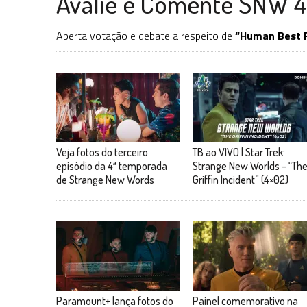
Avalie e Comente SNW 4
Aberta votação e debate a respeito de
“Human Best F
Veja fotos do terceiro
TB ao VIVO | Star Trek:
episódio da 4ª temporada
Strange New Worlds – “Th
de Strange New Words
Griffin Incident” (4×02)
Paramount+ lança fotos do
Painel comemorativo na