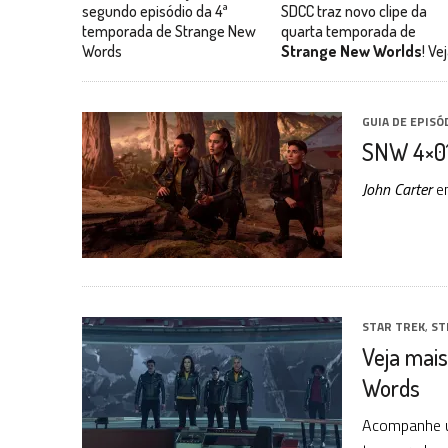
segundo episódio da 4ª
SDCC traz novo clipe da
temporada de Strange New
quarta temporada de
Words
Strange New Worlds
! Vej
GUIA DE EPISÓ
SNW 4×01:
John Carter
e
STAR TREK
,
ST
Veja mai
Words
Acompanhe um