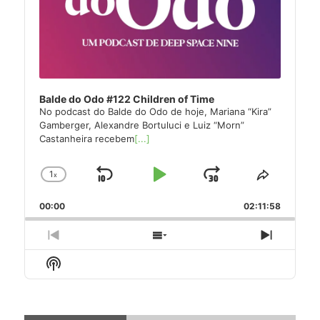
Balde do Odo #122 Children of Time
No podcast do Balde do Odo de hoje, Mariana “Kira”
Gamberger, Alexandre Bortuluci e Luiz “Morn”
Castanheira recebem
[...]
1
x
Skip
Play
Jump
Change
Share
Playback
This
Backward
Pause
Forward
00:00
Rate
02:11:58
Episode
Previous
Show
Next
Episode
Episodes
Episode
Show
List
Podcast
Information