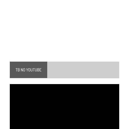
TB NO YOUTUBE
Tocador
de
vídeo