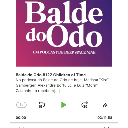
Balde do Odo #122 Children of Time
No podcast do Balde do Odo de hoje, Mariana “Kira”
Gamberger, Alexandre Bortuluci e Luiz “Morn”
Castanheira recebem
[...]
1
x
Skip
Play
Jump
Change
Share
Playback
This
Backward
Pause
Forward
00:00
Rate
02:11:58
Episode