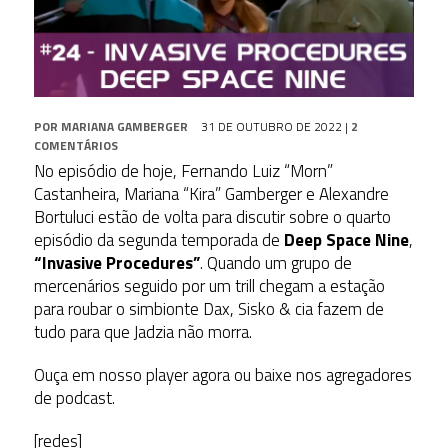
POR
MARIANA GAMBERGER
31 DE OUTUBRO DE 2022
|
2
COMENTÁRIOS
No episódio de hoje, Fernando Luiz “Morn”
Castanheira, Mariana “Kira” Gamberger e Alexandre
Bortuluci estão de volta para discutir sobre o quarto
episódio da segunda temporada de
Deep Space Nine
,
“Invasive Procedures”
. Quando um grupo de
mercenários seguido por um trill chegam a estação
para roubar o simbionte Dax, Sisko & cia fazem de
tudo para que Jadzia não morra.
Ouça em nosso player agora ou baixe nos agregadores
de podcast.
[redes]