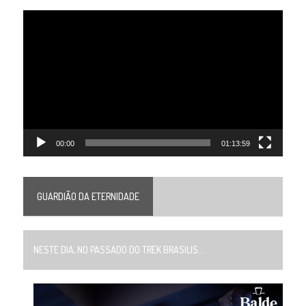
Tocador
de
vídeo
00:00
01:13:59
GUARDIÃO DA ETERNIDADE
NESTE DIA, NO PASSADO DO TREK BRASILIS...