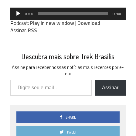
Tocador
00:00
00:00
de
Podcast:
Play in new window
|
Download
áudio
Assinar:
RSS
Descubra mais sobre Trek Brasilis
Assine para receber nossas notícias mais recentes por e-
mail.
Digite seu e-mail…
Assinar
SHARE
TWEET