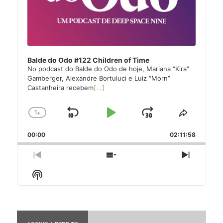
Balde do Odo #122 Children of Time
No podcast do Balde do Odo de hoje, Mariana “Kira”
Gamberger, Alexandre Bortuluci e Luiz “Morn”
Castanheira recebem
[...]
1
x
Skip
Play
Jump
Change
Share
Playback
This
Backward
Pause
Forward
00:00
Rate
02:11:58
Episode
Previous
Show
Next
Episode
Episodes
Episode
Show
List
Podcast
Information