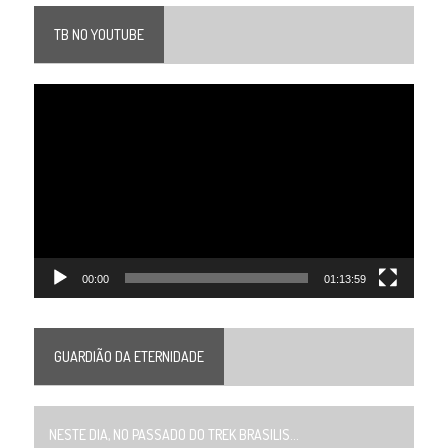
TB NO YOUTUBE
Tocador
de
vídeo
00:00
01:13:59
GUARDIÃO DA ETERNIDADE
NESTE DIA, NO PASSADO DO TREK BRASILIS...