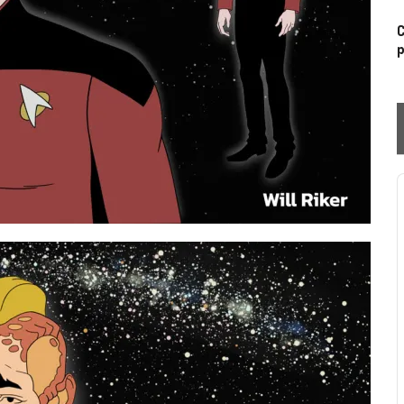
C
p
P