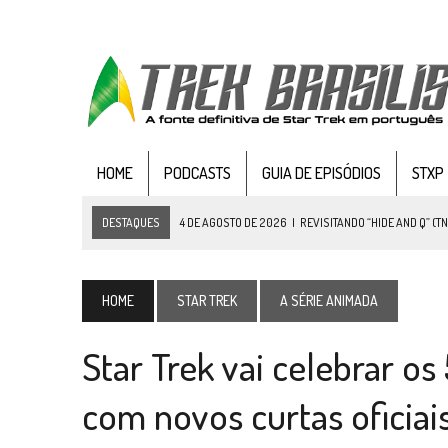
HOME
PODCASTS
GUIA DE EPISÓDIOS
STXP
DESTAQUES
4 DE AGOSTO DE 2026
|
REVISITANDO “HIDE AND Q” (TN
3 DE AGOSTO DE 2026
|
VEJA FOTOS DO TERCEIRO EPISÓDIO DA 4ª 
3 DE AGOSTO DE 2026
|
PARAMOUNT E CBS DERRUBAM NOVO VÍDEO DO
HOME
STAR TREK
A SÉRIE ANIMADA
2 DE AGOSTO DE 2026
|
TB AO VIVO | STAR TREK: STRANGE NEW WORLDS
Star Trek vai celebrar o
1 DE AGOSTO DE 2026
|
ELENCO DE STRANGE NEW WORLDS ENCARA O 
31 DE JULHO DE 2026
|
GRANDES JORNADAS | QUATRO EPISÓDIOS DE
com novos curtas oficiai
31 DE JULHO DE 2026
|
BOX DELUXE DO ANO 5 DA
COLEÇÃO TREK BRA