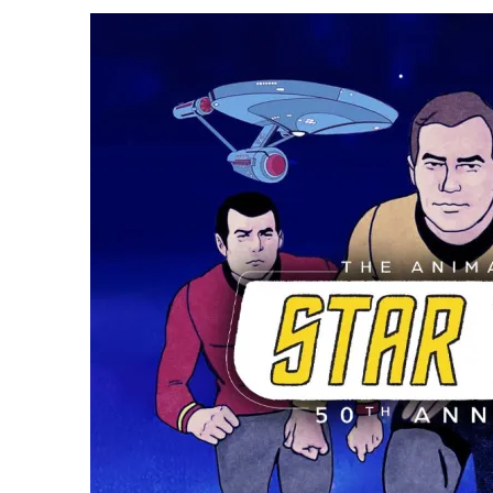
31 DE JULHO DE 2026
|
SNW 4×02: THE GRIFFIN INCIDENT
31 DE JULHO DE 2026
|
SCOTT BAKULA REVISITA O LEGADO DE ENTERP
5 DE AGOSTO DE 2026
|
BALDE DO ODO #122 CHILDREN OF TIME