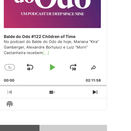
Balde do Odo #122 Children of Time
No podcast do Balde do Odo de hoje, Mariana “Kira”
Gamberger, Alexandre Bortuluci e Luiz “Morn”
Castanheira recebem
[...]
1
x
Skip
Play
Jump
Change
Share
Playback
This
Backward
Pause
Forward
00:00
Rate
02:11:58
Episode
Previous
Show
Next
Episode
Episodes
Episode
Show
List
Podcast
Information