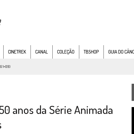
CINETREK
CANAL
COLEÇÃO
TBSHOP
GUIA DO CÂN
G 1×09)
TEMPORADA DE STRANGE NEW WORDS
 FILME DE FÃS AXANAR HORAS APÓS ESTREIA
 – “THE GRIFFIN INCIDENT” (4×02)
s 50 anos da Série Animada
FIM DE UMA ERA NA SDCC
T
STAR TREK
SOBRE DIFERENTES PONTOS DE VISTA
d
s
v
SILIS
JÁ DISPONÍVEL EM PRÉ-VENDA!