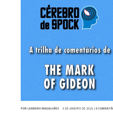
31 DE JULHO DE 2026
|
SNW 4×02: THE GRIFFIN INCIDENT
31 DE JULHO DE 2026
|
SCOTT BAKULA REVISITA O LEGADO DE ENTERP
5 DE AGOSTO DE 2026
|
BALDE DO ODO #122 CHILDREN OF TIME
POR
LEANDRO MAGALHÃES
3 DE JANEIRO DE 2024
|
0 COMENTÁ