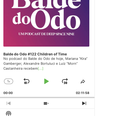
Balde do Odo #122 Children of Time
No podcast do Balde do Odo de hoje, Mariana “Kira”
Gamberger, Alexandre Bortuluci e Luiz “Morn”
Castanheira recebem
[...]
1
x
Skip
Play
Jump
Change
Share
Playback
This
Backward
Pause
Forward
00:00
Rate
02:11:58
Episode
Previous
Show
Next
Episode
Episodes
Episode
Show
List