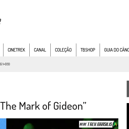
CINETREK
CANAL
COLEÇÃO
TBSHOP
GUIA DO CÂN
G 1×09)
TEMPORADA DE STRANGE NEW WORDS
 FILME DE FÃS AXANAR HORAS APÓS ESTREIA
 – “THE GRIFFIN INCIDENT” (4×02)
“The Mark of Gideon”
FIM DE UMA ERA NA SDCC
T
STAR TREK
SOBRE DIFERENTES PONTOS DE VISTA
d
v
SILIS
JÁ DISPONÍVEL EM PRÉ-VENDA!