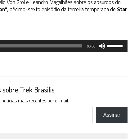
ryllo Von Grol e Leandro Magalhães sobre os absurdos do
on”
, décimo-sexto episódio da terceira temporada de
Star
Use
00:00
as
setas
para
cima
ou
para
sobre Trek Brasilis
baixo
notícias mais recentes por e-mail.
para
aumentar
ou
Assinar
diminuir
o
volume.