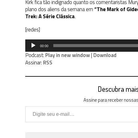
Kirk fica tão indignado quanto os comentaristas Mu
plano dos aliens da semana em
“The Mark of Gide
Trek: A Série Clássica
.
[redes]
Tocador
00:00
de
Podcast:
Play in new window
|
Download
áudio
Assinar:
RSS
Descubra mais 
Assine para receber nossas 
Digite seu e-mail…