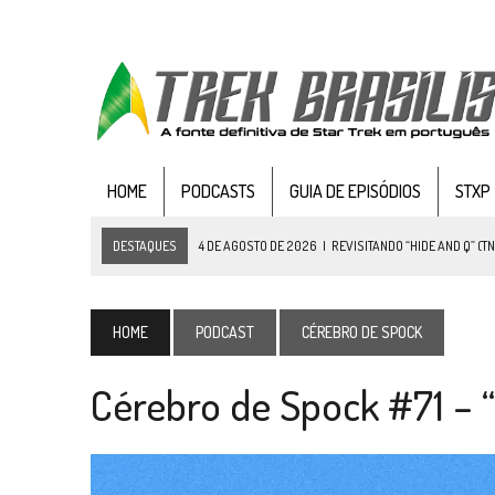
HOME
PODCASTS
GUIA DE EPISÓDIOS
STXP
DESTAQUES
4 DE AGOSTO DE 2026
|
REVISITANDO “HIDE AND Q” (TN
3 DE AGOSTO DE 2026
|
VEJA FOTOS DO TERCEIRO EPISÓDIO DA 4ª 
3 DE AGOSTO DE 2026
|
PARAMOUNT E CBS DERRUBAM NOVO VÍDEO DO
HOME
PODCAST
CÉREBRO DE SPOCK
2 DE AGOSTO DE 2026
|
TB AO VIVO | STAR TREK: STRANGE NEW WORLDS
Cérebro de Spock #71 – 
1 DE AGOSTO DE 2026
|
ELENCO DE STRANGE NEW WORLDS ENCARA O 
31 DE JULHO DE 2026
|
GRANDES JORNADAS | QUATRO EPISÓDIOS DE
31 DE JULHO DE 2026
|
BOX DELUXE DO ANO 5 DA
COLEÇÃO TREK BRA