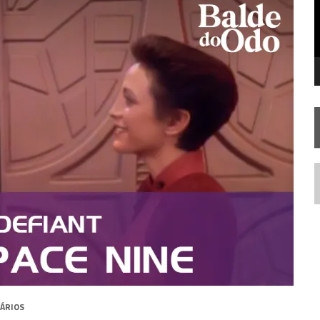
STAR TREK
SOBRE DIFERENTES PONTOS DE VISTA
SILIS
JÁ DISPONÍVEL EM PRÉ-VENDA!
IE DOCUMENTAL DE
STAR TREK
, CHEGA EM 8 DE SETEMBRO
N
ÁRIOS