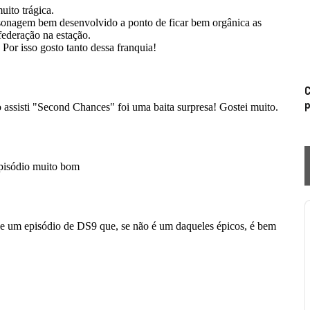
C
p
P