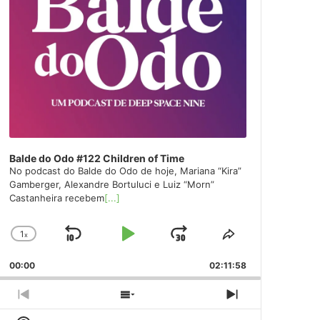
Balde do Odo #122 Children of Time
No podcast do Balde do Odo de hoje, Mariana “Kira”
Gamberger, Alexandre Bortuluci e Luiz “Morn”
Castanheira recebem
[...]
1
x
Skip
Play
Jump
Change
Share
Playback
This
Backward
Pause
Forward
00:00
Rate
02:11:58
Episode
Previous
Show
Next
Episode
Episodes
Episode