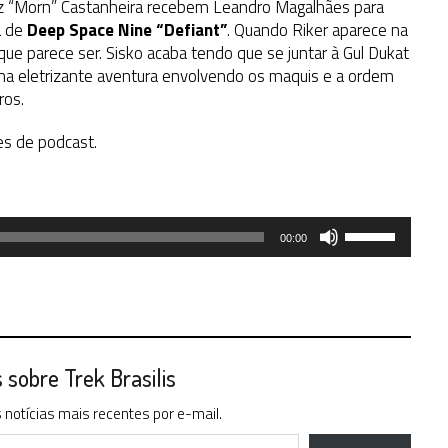
uiz “Morn” Castanheira recebem Leandro Magalhães para
a de
Deep Space Nine “Defiant”
. Quando Riker aparece na
 que parece ser. Sisko acaba tendo que se juntar à Gul Dukat
 Uma eletrizante aventura envolvendo os maquis e a ordem
ros.
es de podcast.
Use
00:00
as
setas
para
cima
ou
para
sobre Trek Brasilis
baixo
notícias mais recentes por e-mail.
para
aumentar