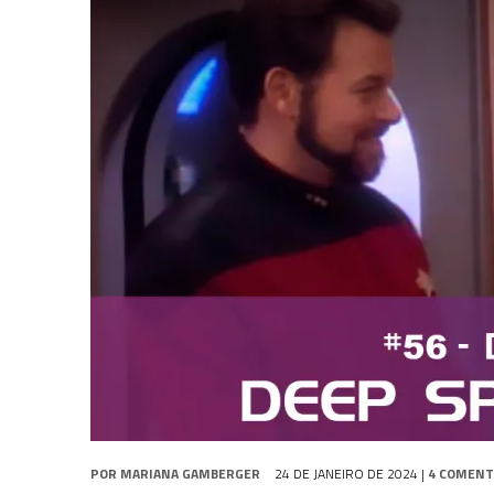
31 DE JULHO DE 2026
|
GRANDES JORNADAS | QUATRO EPISÓDIOS DE
31 DE JULHO DE 2026
|
BOX DELUXE DO ANO 5 DA
COLEÇÃO TREK BRA
6 DE AGOSTO DE 2026
|
NOVA TEMPORADA DE
THE CENTER SEAT
, SÉR
POR
MARIANA GAMBERGER
24 DE JANEIRO DE 2024
|
4 COMENT