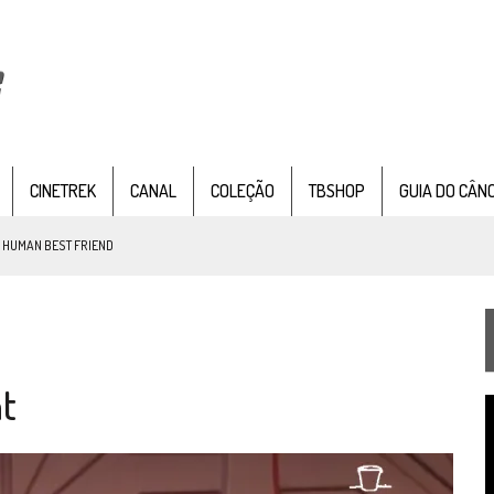
CINETREK
CANAL
COLEÇÃO
TBSHOP
GUIA DO CÂN
: HUMAN BEST FRIEND
TEMPORADA DE STRANGE NEW WORDS
t
 FILME DE FÃS AXANAR HORAS APÓS ESTREIA
T
 – “THE GRIFFIN INCIDENT” (4×02)
d
v
FIM DE UMA ERA NA SDCC