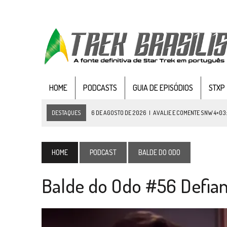
HOME
PODCASTS
GUIA DE EPISÓDIOS
STXP
DESTAQUES
6 DE AGOSTO DE 2026
|
AVALIE E COMENTE SNW 4×03
5 DE AGOSTO DE 2026
|
BALDE DO ODO #122 CHILDREN OF TIME
4 DE AGOSTO DE 2026
|
REVISITANDO “HIDE AND Q” (TNG 1×09)
HOME
PODCAST
BALDE DO ODO
3 DE AGOSTO DE 2026
|
VEJA FOTOS DO TERCEIRO EPISÓDIO DA 4ª 
Balde do Odo #56 Defian
3 DE AGOSTO DE 2026
|
PARAMOUNT E CBS DERRUBAM NOVO VÍDEO DO
2 DE AGOSTO DE 2026
|
TB AO VIVO | STAR TREK: STRANGE NEW WORLDS
1 DE AGOSTO DE 2026
|
ELENCO DE STRANGE NEW WORLDS ENCARA O 