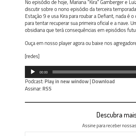
No episódio de hoje, Mariana “Kira” Gamberger e L
discutir sobre o nono episódio da terceira temporad
Estação 9 e usa Kira para roubar a Defiant, nada é o
para tentar recuperar sua primeira oficial e a nave.
obsidiana que terá consequências em episódios futu
Ouça em nosso player agora ou baixe nos agregador
[redes]
Tocador
00:00
de
Podcast:
Play in new window
|
Download
áudio
Assinar:
RSS
Descubra mais 
Assine para receber nossas 
Digite seu e-mail…