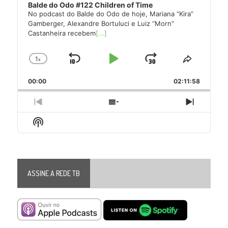
Balde do Odo #122 Children of Time
No podcast do Balde do Odo de hoje, Mariana “Kira”
Gamberger, Alexandre Bortuluci e Luiz “Morn”
Castanheira recebem
[...]
1
x
Skip
Play
Jump
Change
Share
Playback
This
Backward
Pause
Forward
00:00
Rate
02:11:58
Episode
Previous
Show
Next
Episode
Episodes
Episode
Show
List
Podcast
Information
ASSINE A REDE TB