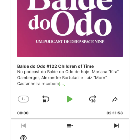
Balde do Odo #122 Children of Time
No podcast do Balde do Odo de hoje, Mariana “Kira”
Gamberger, Alexandre Bortuluci e Luiz “Morn”
Castanheira recebem
[...]
1
x
Skip
Play
Jump
Change
Share
Playback
This
Backward
Pause
Forward
00:00
Rate
02:11:58
Episode
Previous
Show
Next
Episode
Episodes
Episode
Show