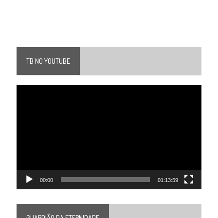
TB NO YOUTUBE
Tocador
de
vídeo
00:00
01:13:59
GUARDIÃO DA ETERNIDADE