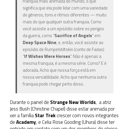
franquia mais animada do mundo, o que
significa que ela pode lidar com uma variedade
de gêneros, tons e ritmos diferentes — muito
mais do que qualquer outra franquia. Como
você assiste a um episódio sobre os perigos
da guerra, como “
Sacrifice of Angels
” em
Deep Space Nine
, e, então, você assiste ao
episódio de Rumpelstiltskin (conto de Fadas)
“
If Wishes Were Horses
“. Não é apenas a
mesma franquia, é a mesma série. Como? E é
adorada. Acho que nossa força está em
nossa versatilidade. Acho que nenhuma outra
franquia pode chegar perto disso.
Durante o painel de
Strange New Worlds
, a atriz
Jess Bush (Christine Chapel) disse estar animada por
ver a família
Star Trek
crescer com novos integrantes
de
Academy
, e Celia Rose Gooding (Uhura) disse ter
entrado em contato com um dos membros do elenco