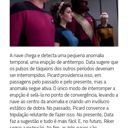
A nave chega e detecta uma pequena anomalia
temporal, uma erupção de antitempo. Data sugere que
os pulsos de táquions dos outros períodos deveriam
ser interrompidos. Picard providencia isso, em
passagens pelo passado e pelo presente, mas a
anomalia segue ativa. O único modo de interromper a
erupção é selá-la no ponto de convergência, levando a
nave ao centro da anomalia e criando um invólucro
estático de dobra. No passado, Picard convence a
tripulação relutante de fazer isso. No presente, Data
faz a sugestão e tudo é mais fácil. E, no futuro, Riker
segue a instrução. Ao fim, as três naves são