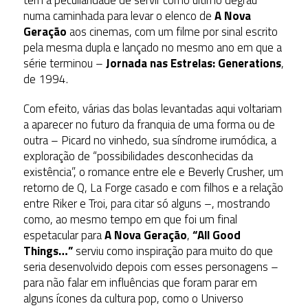
tem a peculiaridade de servir como último degrau
numa caminhada para levar o elenco de
A Nova
Geração
aos cinemas, com um filme por sinal escrito
pela mesma dupla e lançado no mesmo ano em que a
série terminou –
Jornada nas Estrelas: Generations
,
de 1994.
Com efeito, várias das bolas levantadas aqui voltariam
a aparecer no futuro da franquia de uma forma ou de
outra – Picard no vinhedo, sua síndrome irumódica, a
exploração de “possibilidades desconhecidas da
existência”, o romance entre ele e Beverly Crusher, um
retorno de Q, La Forge casado e com filhos e a relação
entre Riker e Troi, para citar só alguns –, mostrando
como, ao mesmo tempo em que foi um final
espetacular para
A Nova Geração
,
“All Good
Things…”
serviu como inspiração para muito do que
seria desenvolvido depois com esses personagens –
para não falar em influências que foram parar em
alguns ícones da cultura pop, como o Universo