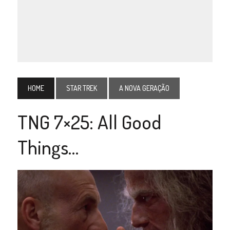
HOME
STAR TREK
A NOVA GERAÇÃO
TNG 7×25: All Good
Things…