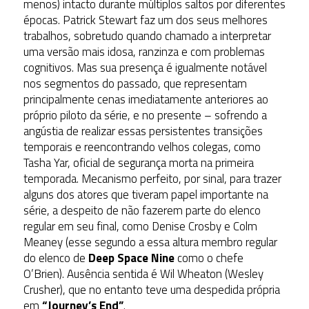
menos) intacto durante múltiplos saltos por diferentes
épocas. Patrick Stewart faz um dos seus melhores
trabalhos, sobretudo quando chamado a interpretar
uma versão mais idosa, ranzinza e com problemas
cognitivos. Mas sua presença é igualmente notável
nos segmentos do passado, que representam
principalmente cenas imediatamente anteriores ao
próprio piloto da série, e no presente – sofrendo a
angústia de realizar essas persistentes transições
temporais e reencontrando velhos colegas, como
Tasha Yar, oficial de segurança morta na primeira
temporada. Mecanismo perfeito, por sinal, para trazer
alguns dos atores que tiveram papel importante na
série, a despeito de não fazerem parte do elenco
regular em seu final, como Denise Crosby e Colm
Meaney (esse segundo a essa altura membro regular
do elenco de
Deep Space Nine
como o chefe
O’Brien). Ausência sentida é Wil Wheaton (Wesley
Crusher), que no entanto teve uma despedida própria
em
“Journey’s End”
.