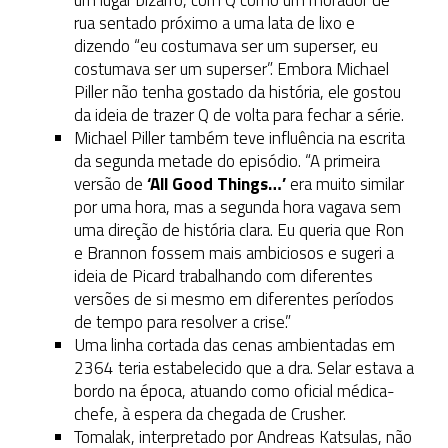
um lugar bizarro, com Q como um morador de
rua sentado próximo a uma lata de lixo e
dizendo “eu costumava ser um superser, eu
costumava ser um superser”. Embora Michael
Piller não tenha gostado da história, ele gostou
da ideia de trazer Q de volta para fechar a série.
Michael Piller também teve influência na escrita
da segunda metade do episódio. “A primeira
versão de
‘All Good Things…’
era muito similar
por uma hora, mas a segunda hora vagava sem
uma direção de história clara. Eu queria que Ron
e Brannon fossem mais ambiciosos e sugeri a
ideia de Picard trabalhando com diferentes
versões de si mesmo em diferentes períodos
de tempo para resolver a crise.”
Uma linha cortada das cenas ambientadas em
2364 teria estabelecido que a dra. Selar estava a
bordo na época, atuando como oficial médica-
chefe, à espera da chegada de Crusher.
Tomalak, interpretado por Andreas Katsulas, não