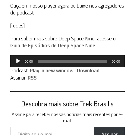
Ouça em nosso player agora ou baixe nos agregadores
de podcast.
[redes]
Para saber mais sobre Deep Space Nine, acesse o
Guia de Episódios de Deep Space Nine
!
Tocador
00:00
00:00
de
Podcast:
Play in new window
|
Download
áudio
Assinar:
RSS
Descubra mais sobre Trek Brasilis
Assine para receber nossas notícias mais recentes por e-
mail.
Digite seu e-mail…
Assinar