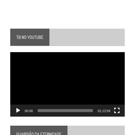
TB NO YOUTUBE
Tocador
de
vídeo
00:00
01:13:59
GUARDIÃO DA ETERNIDADE