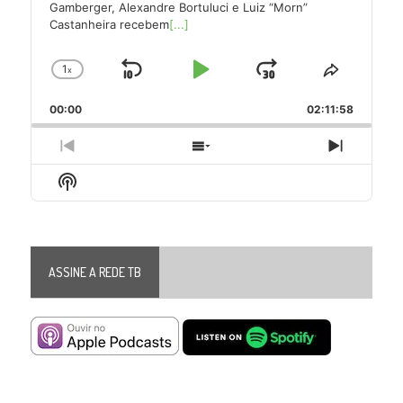
Gamberger, Alexandre Bortuluci e Luiz “Morn”
Castanheira recebem
[...]
1
x
Skip
Play
Jump
Change
Share
Playback
This
Backward
Pause
Forward
00:00
Rate
02:11:58
Episode
Previous
Show
Next
Episode
Episodes
Episode
Show
List
Podcast
Information
ASSINE A REDE TB