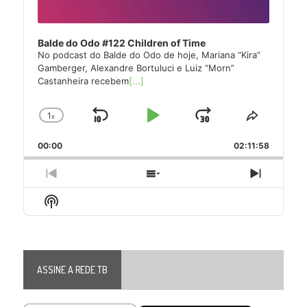
Balde do Odo #122 Children of Time
No podcast do Balde do Odo de hoje, Mariana “Kira”
Gamberger, Alexandre Bortuluci e Luiz “Morn”
Castanheira recebem
[...]
1
x
Skip
Play
Jump
Change
Share
Playback
This
Backward
Pause
Forward
00:00
Rate
02:11:58
Episode
Previous
Show
Next
Episode
Episodes
Episode
Show
List
Podcast
Information
ASSINE A REDE TB