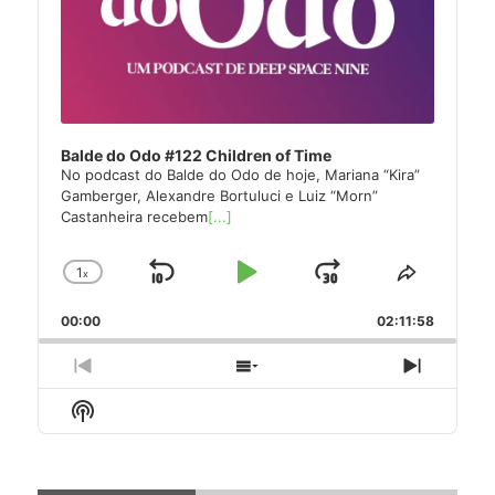
Balde do Odo #122 Children of Time
No podcast do Balde do Odo de hoje, Mariana “Kira”
Gamberger, Alexandre Bortuluci e Luiz “Morn”
Castanheira recebem
[...]
1
x
Skip
Play
Jump
Change
Share
Playback
This
Backward
Pause
Forward
00:00
Rate
02:11:58
Episode
Previous
Show
Next
Episode
Episodes
Episode
Show
List
Podcast
Information