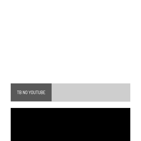
TB NO YOUTUBE
Tocador
de
vídeo