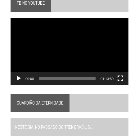
TB NO YOUTUBE
Tocador
de
vídeo
00:00
01:13:59
GUARDIÃO DA ETERNIDADE
NESTE DIA, NO PASSADO DO TREK BRASILIS...