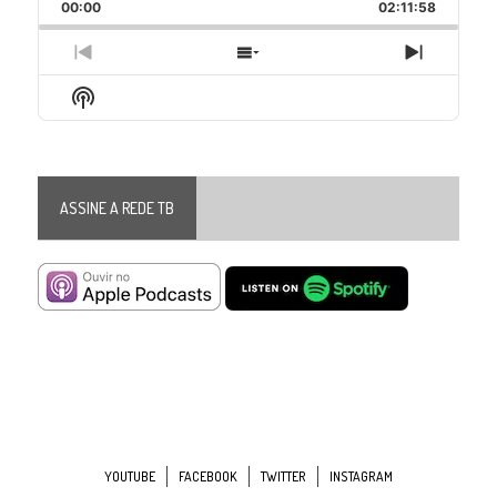
Backward
Pause
Forward
00:00
Rate
02:11:58
Episode
Previous
Show
Next
Episode
Episodes
Episode
Show
List
Podcast
Information
ASSINE A REDE TB
YOUTUBE
FACEBOOK
TWITTER
INSTAGRAM