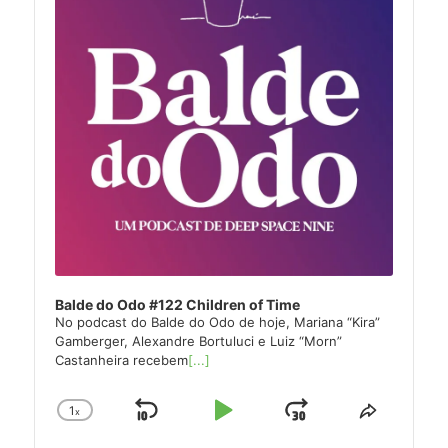
Balde do Odo #122 Children of Time
No podcast do Balde do Odo de hoje, Mariana “Kira”
Gamberger, Alexandre Bortuluci e Luiz “Morn”
Castanheira recebem
[...]
1
x
Skip
Play
Jump
Change
Share
Playback
This