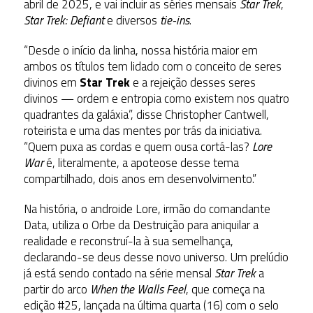
abril de 2025, e vai incluir as séries mensais
Star Trek
,
Star Trek: Defiant
e diversos
tie-ins
.
“Desde o início da linha, nossa história maior em
ambos os títulos tem lidado com o conceito de seres
divinos em
Star Trek
e a rejeição desses seres
divinos — ordem e entropia como existem nos quatro
quadrantes da galáxia”, disse Christopher Cantwell,
roteirista e uma das mentes por trás da iniciativa.
“Quem puxa as cordas e quem ousa cortá-las?
Lore
War
é, literalmente, a apoteose desse tema
compartilhado, dois anos em desenvolvimento.”
Na história, o androide Lore, irmão do comandante
Data, utiliza o Orbe da Destruição para aniquilar a
realidade e reconstruí-la à sua semelhança,
declarando-se deus desse novo universo. Um prelúdio
já está sendo contado na série mensal
Star Trek
a
partir do arco
When the Walls Feel
, que começa na
edição #25, lançada na última quarta (16) com o selo