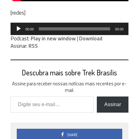
[redes]
Tocador
00:00
00:00
de
Podcast:
Play in new window
|
Download
áudio
Assinar:
RSS
Descubra mais sobre Trek Brasilis
Assine para receber nossas notícias mais recentes por e-
mail.
Digite seu e-mail…
Assinar
SHARE