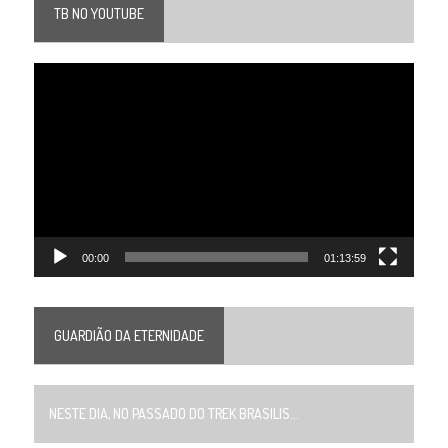
TB NO YOUTUBE
Tocador
de
vídeo
00:00
01:13:59
GUARDIÃO DA ETERNIDADE
NESTE DIA, NO PASSADO DO TREK BRASILIS...