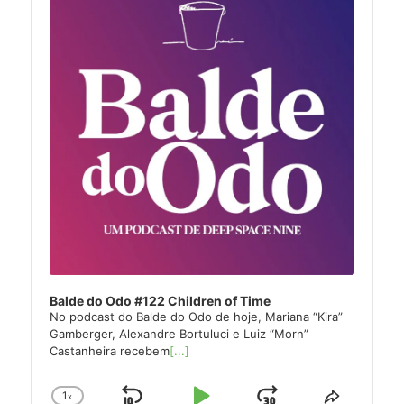
Balde do Odo #122 Children of Time
No podcast do Balde do Odo de hoje, Mariana “Kira”
Gamberger, Alexandre Bortuluci e Luiz “Morn”
Castanheira recebem
[...]
1
x
Change
Share