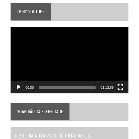
TB NO YOUTUBE
Tocador
de
vídeo
00:00
01:13:59
GUARDIÃO DA ETERNIDADE
NESTE DIA, NO PASSADO DO TREK BRASILIS...