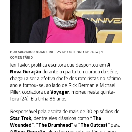
POR
SALVADOR NOGUEIRA
25 DE OUTUBRO DE 2024
|
1
COMENTÁRIO
Jeri Taylor, prolífica escritora que despontou em
A
Nova Geração
durante a quarta temporada da série,
chegou a ser a efetiva chefe dos roteiristas no sétimo
ano e tornou-se, ao lado de Rick Berman e Michael
Piller, cocriadora de
Voyager
, morreu nesta quinta-
feira (24). Ela tinha 86 anos.
Responsável pela escrita de mais de 30 episódios de
Star Trek
, dentre eles clássicos como
“The
Wounded”
,
“The Drumhead”
e
“The Outcast”
para
A Nova Geração
, além ter coescrito histórias como