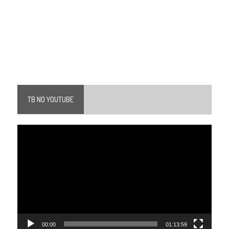
TB NO YOUTUBE
Tocador
de
vídeo
00:00
01:13:59