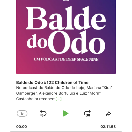
Balde do Odo #122 Children of Time
No podcast do Balde do Odo de hoje, Mariana “Kira”
Gamberger, Alexandre Bortuluci e Luiz “Morn”
Castanheira recebem
[...]
1
x
Skip
Play
Jump
Change
Share
Playback
This
Backward
Pause
Forward
00:00
Rate
02:11:58
Episode