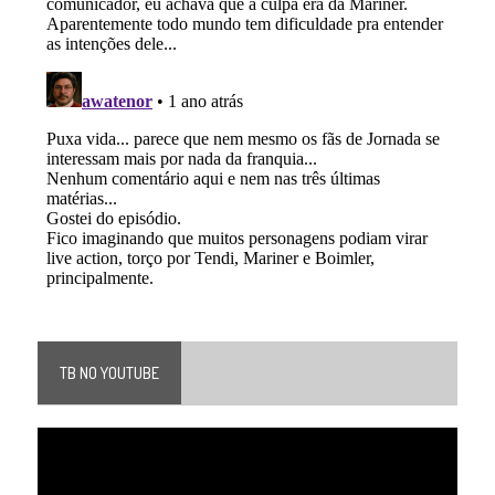
TB NO YOUTUBE
Tocador
de
vídeo