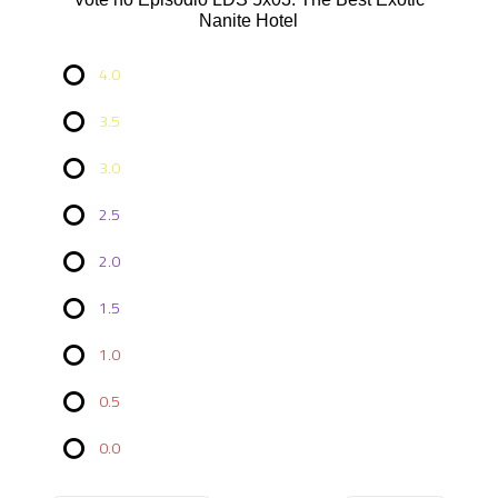
Nanite Hotel
4.0
3.5
3.0
2.5
2.0
Vote no
Episódio
1.5
LDS
5x03: The
1.0
Best
Exotic
0.5
Nanite
Hotel
0.0
4.0
10 (