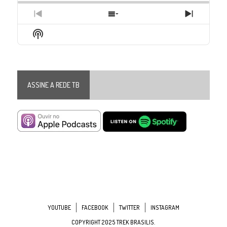
Previous
Show
Next
Episode
Episodes
Episode
Show
List
Podcast
Information
ASSINE A REDE TB
YOUTUBE
FACEBOOK
TWITTER
INSTAGRAM
COPYRIGHT 2025 TREK BRASILIS.