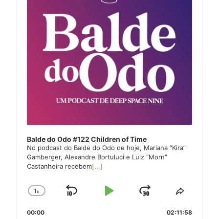
Balde do Odo #122 Children of Time
No podcast do Balde do Odo de hoje, Mariana “Kira”
Gamberger, Alexandre Bortuluci e Luiz “Morn”
Castanheira recebem
[...]
1
x
Skip
Play
Jump
Change
Share
Playback
This
Backward
Pause
Forward
00:00
Rate
02:11:58
Episode