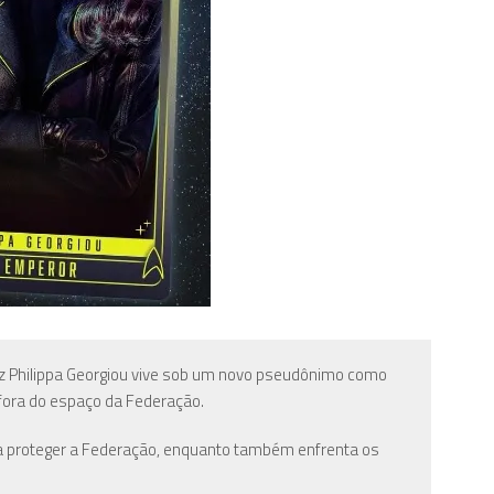
riz Philippa Georgiou vive sob um novo pseudônimo como
fora do espaço da Federação.
r a proteger a Federação, enquanto também enfrenta os