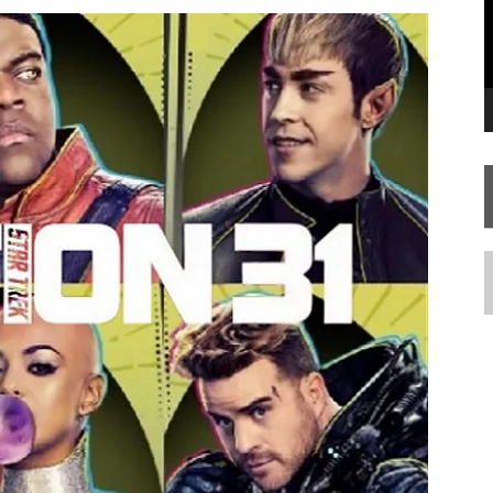
FIM DE UMA ERA NA SDCC
STAR TREK
SOBRE DIFERENTES PONTOS DE VISTA
AR TREK
SOBRE PATERNIDADE
N