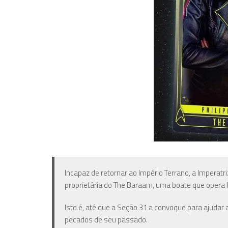
Incapaz de retornar ao Império Terrano, a Imperat
proprietária do The Baraam, uma boate que opera 
Isto é, até que a Seção 31 a convoque para ajuda
pecados de seu passado.