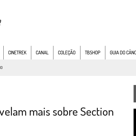
CINETREK
CANAL
COLEÇÃO
TBSHOP
GUIA DO CÂN
ND
IE DOCUMENTAL DE
STAR TREK
, CHEGA EM 8 DE SETEMBRO
velam mais sobre Section
TEMPORADA DE STRANGE NEW WORDS
T
 FILME DE FÃS AXANAR HORAS APÓS ESTREIA
d
v
 – “THE GRIFFIN INCIDENT” (4×02)