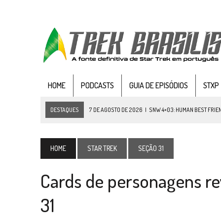
HOME
PODCASTS
GUIA DE EPISÓDIOS
STXP
DESTAQUES
7 DE AGOSTO DE 2026
|
SNW 4×03: HUMAN BEST FRIE
6 DE AGOSTO DE 2026
|
NOVA TEMPORADA DE
THE CENTER SEAT
, SÉR
5 DE AGOSTO DE 2026
|
BALDE DO ODO #122 CHILDREN OF TIME
HOME
STAR TREK
SEÇÃO 31
4 DE AGOSTO DE 2026
|
REVISITANDO “HIDE AND Q” (TNG 1×09)
Cards de personagens re
3 DE AGOSTO DE 2026
|
VEJA FOTOS DO TERCEIRO EPISÓDIO DA 4ª 
3 DE AGOSTO DE 2026
|
PARAMOUNT E CBS DERRUBAM NOVO VÍDEO DO
31
2 DE AGOSTO DE 2026
|
TB AO VIVO | STAR TREK: STRANGE NEW WORLDS