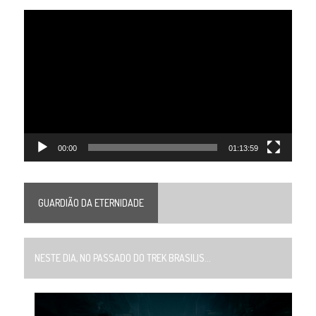
Tocador
de
vídeo
00:00
01:13:59
GUARDIÃO DA ETERNIDADE
NESTE DIA, NO PASSADO DO TREK BRASILIS...