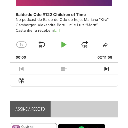
Balde do Odo #122 Children of Time
No podcast do Balde do Odo de hoje, Mariana “Kira”
Gamberger, Alexandre Bortuluci e Luiz “Morn”
Castanheira recebem
[...]
1
x
Skip
Play
Jump
Change
Share
Playback
This
Backward
Pause
Forward
00:00
Rate
02:11:58
Episode
Previous
Show
Next
Episode
Episodes
Episode
Show
List
Podcast
Information
ASSINE A REDE TB