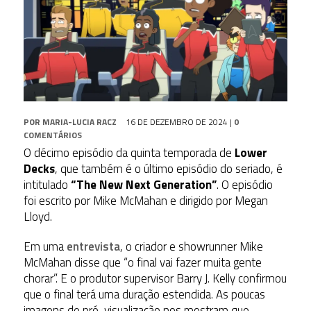
POR
MARIA-LUCIA RACZ
16 DE DEZEMBRO DE 2024
|
0
COMENTÁRIOS
O décimo episódio da quinta temporada de
Lower
Decks
, que também é o último episódio do seriado, é
intitulado
“The New Next Generation”
. O episódio
foi escrito por Mike McMahan e dirigido por Megan
Lloyd.
Em uma
entrevista
, o criador e showrunner Mike
McMahan disse que “o final vai fazer muita gente
chorar”. E o produtor supervisor Barry J. Kelly confirmou
que o final terá uma duração estendida. As poucas
imagens de pré-visualização nos mostram que