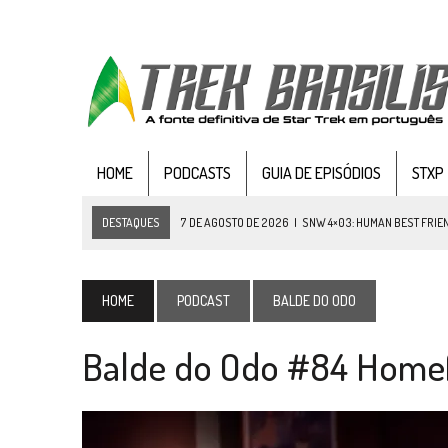
HOME
PODCASTS
GUIA DE EPISÓDIOS
STXP
DESTAQUES
7 DE AGOSTO DE 2026
|
SNW 4×03: HUMAN BEST FRIE
6 DE AGOSTO DE 2026
|
NOVA TEMPORADA DE
THE CENTER SEAT
, SÉR
5 DE AGOSTO DE 2026
|
BALDE DO ODO #122 CHILDREN OF TIME
HOME
PODCAST
BALDE DO ODO
4 DE AGOSTO DE 2026
|
REVISITANDO “HIDE AND Q” (TNG 1×09)
Balde do Odo #84 Home
3 DE AGOSTO DE 2026
|
VEJA FOTOS DO TERCEIRO EPISÓDIO DA 4ª 
3 DE AGOSTO DE 2026
|
PARAMOUNT E CBS DERRUBAM NOVO VÍDEO DO
2 DE AGOSTO DE 2026
|
TB AO VIVO | STAR TREK: STRANGE NEW WORLDS