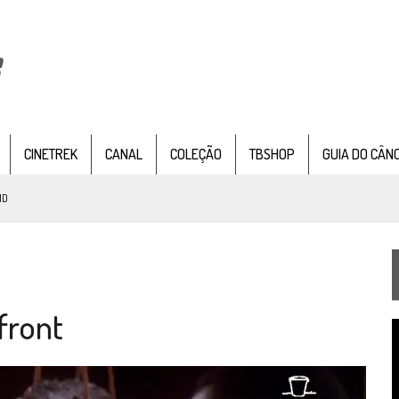
CINETREK
CANAL
COLEÇÃO
TBSHOP
GUIA DO CÂN
ND
IE DOCUMENTAL DE
STAR TREK
, CHEGA EM 8 DE SETEMBRO
front
TEMPORADA DE STRANGE NEW WORDS
T
 FILME DE FÃS AXANAR HORAS APÓS ESTREIA
d
v
 – “THE GRIFFIN INCIDENT” (4×02)