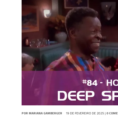
1 DE AGOSTO DE 2026
|
ELENCO DE STRANGE NEW WORLDS ENCARA O 
31 DE JULHO DE 2026
|
GRANDES JORNADAS | QUATRO EPISÓDIOS DE
7 DE AGOSTO DE 2026
|
GRANDES JORNADAS | SEIS EPISÓDIOS DE
ST
POR
MARIANA GAMBERGER
19 DE FEVEREIRO DE 2025
|
0 COME