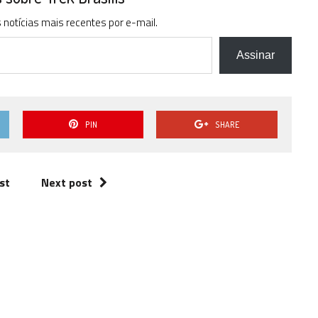
baixo
notícias mais recentes por e-mail.
para
aumentar
ou
Assinar
diminuir
o
volume.
PIN
SHARE
st
Next post