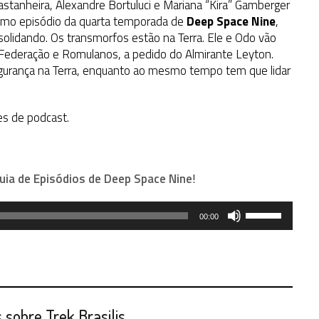
stanheira, Alexandre Bortuluci e Mariana “Kira” Gamberger
cimo episódio da quarta temporada de
Deep Space Nine
,
solidando. Os transmorfos estão na Terra. Ele e Odo vão
 Federação e Romulanos, a pedido do Almirante Leyton.
gurança na Terra, enquanto ao mesmo tempo tem que lidar
es de podcast.
uia de Episódios de Deep Space Nine
!
Use
00:00
as
setas
para
cima
ou
para
sobre Trek Brasilis