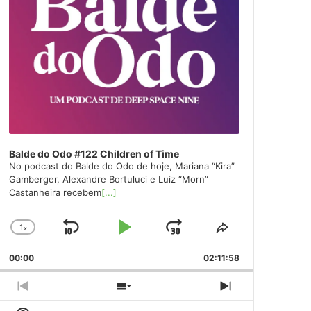
Balde do Odo #122 Children of Time
No podcast do Balde do Odo de hoje, Mariana “Kira”
Gamberger, Alexandre Bortuluci e Luiz “Morn”
Castanheira recebem
[...]
1
x
Skip
Play
Jump
Change
Share
Playback
This
Backward
Pause
Forward
00:00
Rate
02:11:58
Episode
Previous
Show
Next
Episode
Episodes
Episode