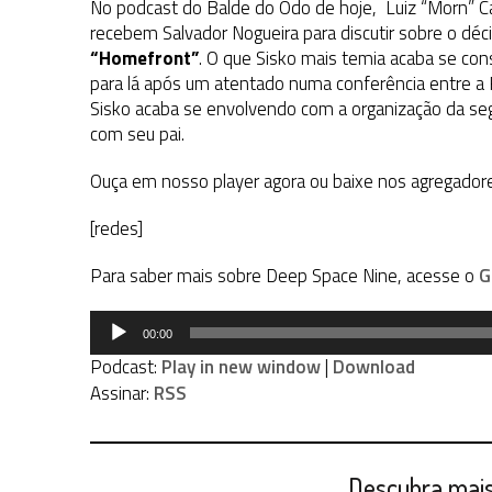
No podcast do Balde do Odo de hoje, Luiz “Morn” Ca
recebem Salvador Nogueira para discutir sobre o dé
“Homefront”
. O que Sisko mais temia acaba se con
para lá após um atentado numa conferência entre a
Sisko acaba se envolvendo com a organização da se
com seu pai.
Ouça em nosso player agora ou baixe nos agregador
[redes]
Para saber mais sobre Deep Space Nine, acesse o
G
Tocador
00:00
de
Podcast:
Play in new window
|
Download
áudio
Assinar:
RSS
Descubra mais 