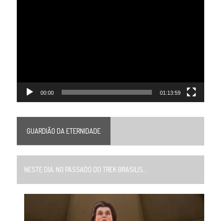
Tocador
de
vídeo
00:00
01:13:59
GUARDIÃO DA ETERNIDADE
NESTE DIA, NO PASSADO DO TREK BRASILIS...