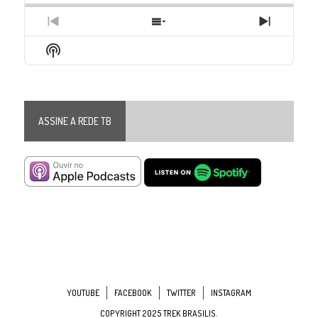
Previous
Show
Next
Episode
Episodes
Episode
Show
List
Podcast
Information
ASSINE A REDE TB
YOUTUBE
FACEBOOK
TWITTER
INSTAGRAM
COPYRIGHT 2025 TREK BRASILIS.