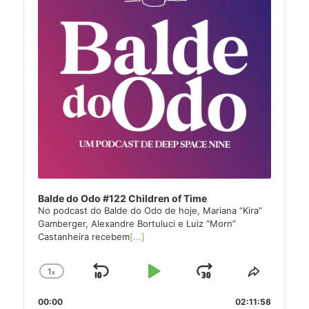
Balde do Odo #122 Children of Time
No podcast do Balde do Odo de hoje, Mariana “Kira”
Gamberger, Alexandre Bortuluci e Luiz “Morn”
Castanheira recebem
[...]
1
x
Skip
Play
Jump
Change
Share
Playback
This
Backward
Pause
Forward
00:00
Rate
02:11:58
Episode