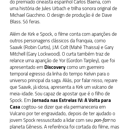
do premiado cineasta espanhol Carlos Baena, com
uma história de Jules Urbach e trilha sonora original de
Michael Giacchino. O design de produção é de Dave
Blass. Só feras.
Além de Kirk e Spock, o filme conta com aparições de
outros personagens clássicos da franquia, como
Saavik (Robin Curtis), J.M. Colt (Mahé Thaissa) e Gary
Mitchell (Gary Lockwood). O curta também traz de
relance uma aparição de Yor (Gordon Tarpley), que foi
apresentado em
Discovery
como um guerreiro
temporal egresso da linha do tempo Kelvin para o
universo principal da saga. Aliás, por falar nisso, repare
que Saavik, já idosa, apresenta a Kirk um vulcano de
meia-idade. Sou capaz de apostar que é o filho de
Spock. Em
Jornada nas Estrelas IV: A Volta para
Casa
cogitou-se dizer que ela permaneceria em
Vulcano por ter engravidado, depois de ter ajudado o
jovem Spock ressuscitado a lidar com seu
pon-farr
no
planeta Gênesis. A referência foi cortada do filme, mas