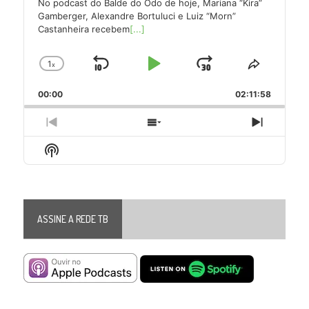
No podcast do Balde do Odo de hoje, Mariana “Kira”
Gamberger, Alexandre Bortuluci e Luiz “Morn”
Castanheira recebem
[...]
1
x
Skip
Play
Jump
Change
Share
Playback
This
Backward
Pause
Forward
00:00
Rate
02:11:58
Episode
Previous
Show
Next
Episode
Episodes
Episode
Show
List
Podcast
Information
ASSINE A REDE TB