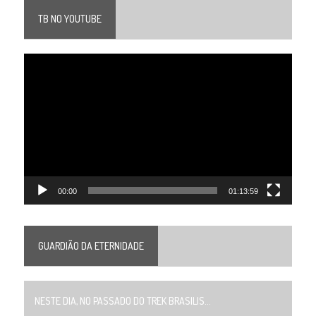
TB NO YOUTUBE
Tocador
de
vídeo
00:00
01:13:59
GUARDIÃO DA ETERNIDADE
NESTE DIA, NO PASSADO DO TREK BRASILIS...