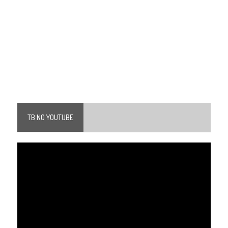
TB NO YOUTUBE
Tocador
de
vídeo