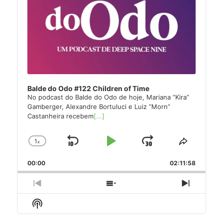
Balde do Odo #122 Children of Time
No podcast do Balde do Odo de hoje, Mariana “Kira”
Gamberger, Alexandre Bortuluci e Luiz “Morn”
Castanheira recebem
[...]
1
x
Skip
Play
Jump
Change
Share
Playback
This
Backward
Pause
Forward
00:00
Rate
02:11:58
Episode
Previous
Show
Next
Episode
Episodes
Episode
Show
List
Podcast
Information