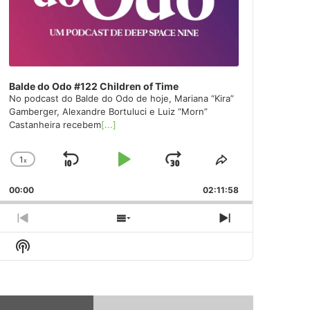
Balde do Odo #122 Children of Time
No podcast do Balde do Odo de hoje, Mariana “Kira”
Gamberger, Alexandre Bortuluci e Luiz “Morn”
Castanheira recebem
[...]
1
x
Skip
Play
Jump
Change
Share
Playback
This
Backward
Pause
Forward
00:00
Rate
02:11:58
Episode
Previous
Show
Next
Episode
Episodes
Episode
Show
List
Podcast
Information