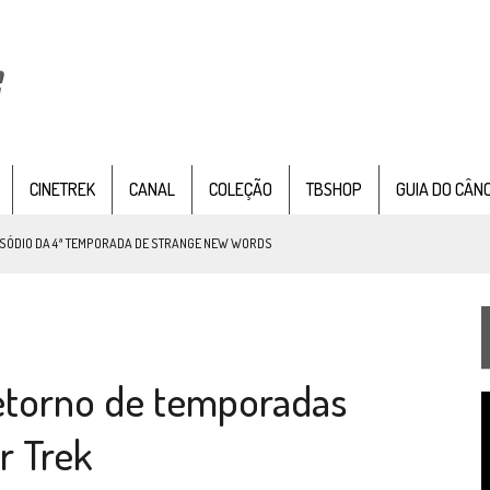
CINETREK
CANAL
COLEÇÃO
TBSHOP
GUIA DO CÂN
NOVO VÍDEO DO FILME DE FÃS AXANAR HORAS APÓS ESTREIA
 – “THE GRIFFIN INCIDENT” (4×02)
FIM DE UMA ERA NA SDCC
STAR TREK
SOBRE DIFERENTES PONTOS DE VISTA
etorno de temporadas
SILIS
JÁ DISPONÍVEL EM PRÉ-VENDA!
T
d
r Trek
v
RIEND