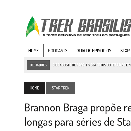
HOME
PODCASTS
GUIA DE EPISÓDIOS
STXP
DESTAQUES
3 DE AGOSTO DE 2026
|
PARAMOUNT E CBS DERRUBAM 
2 DE AGOSTO DE 2026
|
TB AO VIVO | STAR TREK: STRANGE NEW WORLDS
1 DE AGOSTO DE 2026
|
ELENCO DE STRANGE NEW WORLDS ENCARA O 
HOME
STAR TREK
31 DE JULHO DE 2026
|
GRANDES JORNADAS | QUATRO EPISÓDIOS DE
Brannon Braga propõe r
31 DE JULHO DE 2026
|
BOX DELUXE DO ANO 5 DA
COLEÇÃO TREK BRA
31 DE JULHO DE 2026
|
SNW 4×02: THE GRIFFIN INCIDENT
longas para séries de Sta
6 DE AGOSTO DE 2026
|
AVALIE E COMENTE SNW 4×03: HUMAN BEST F