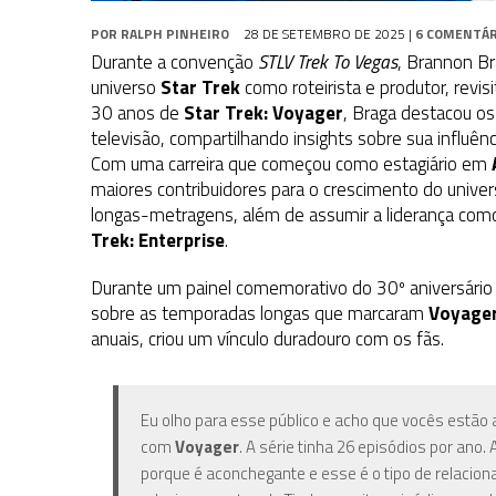
POR
RALPH PINHEIRO
28 DE SETEMBRO DE 2025
|
6 COMENTÁR
Durante a convenção
STLV Trek To Vegas
, Brannon Br
universo
Star Trek
como roteirista e produtor, revis
30 anos de
Star Trek: Voyager
, Braga destacou os
televisão, compartilhando insights sobre sua influênci
Com uma carreira que começou como estagiário em
maiores contribuidores para o crescimento do unive
longas-metragens,
além de assumir a liderança co
Trek: Enterprise
.
Durante um painel comemorativo do 30º aniversári
sobre as temporadas longas que marcaram
Voyage
anuais, criou um vínculo duradouro com os fãs.
Eu olho para esse público e acho que vocês estão
com
Voyager
. A série
tinha 26 episódios por ano.
porque é aconchegante e esse é o tipo de relacio