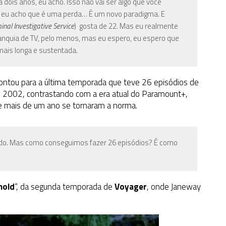
dois anos, eu acho. Isso não vai ser algo que você
E eu acho que é uma perda… É um novo paradigma. E
inal Investigative Service
)
gosta de 22. Mas eu realmente
franquia de TV, pelo menos, mas eu espero, eu espero que
ais longa e sustentada.
pontou para a última temporada que teve 26 episódios de
 2002, contrastando com a era atual do
Paramount+
,
e mais de um ano se tornaram a norma.
icado. Mas como conseguimos fazer 26 episódios? É como
hold
“, da segunda temporada de
Voyager
, onde Janeway