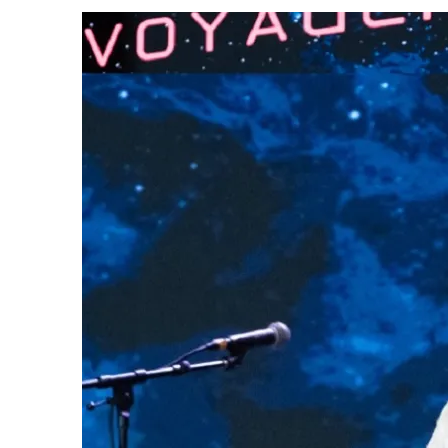
5 DE AGOSTO DE 2026
|
BALDE DO ODO #122 CHILDREN OF TIME
4 DE AGOSTO DE 2026
|
REVISITANDO “HIDE AND Q” (TNG 1×09)
3 DE AGOSTO DE 2026
|
VEJA FOTOS DO TERCEIRO EPISÓDIO DA 4ª 