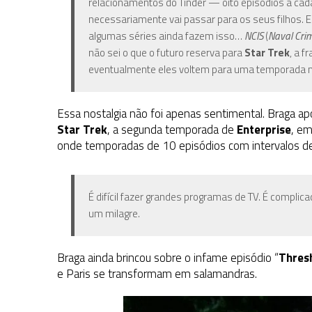
relacionamentos do Tinder — oito episódios a cada 
necessariamente vai passar para os seus filhos. 
algumas séries ainda fazem isso…
NCIS
(
Naval Crim
não sei o que o futuro reserva para
Star Trek
, a 
eventualmente eles voltem para uma temporada m
Essa nostalgia não foi apenas sentimental. Braga a
Star Trek
, a segunda temporada de
Enterprise
, em
onde temporadas de 10 episódios com intervalos d
É difícil fazer grandes programas de TV. É compl
um milagre.
Braga ainda brincou sobre o infame episódio “
Thres
e Paris se transformam em salamandras.