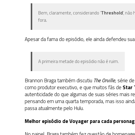
Bem, claramente, considerando ‘
Threshold
‘, não
fora.
Apesar da fama do episódio, ele ainda defendeu sua
A primeira metade do episódio não é ruim.
Brannon Braga também discutiu
The Orville
, série d
como produtor executivo, e que muitos fãs de
Star 
autenticidade do que algumas de suas séries mais r
pensando em uma quarta temporada, mas isso ainda n
passa atualmente pelo Hulu.
Melhor episódio de Voyager para cada persona
No painel, Braga também fez questão de homenag