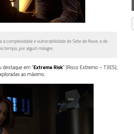
oda a complexidade e vulnerabilidade de Sete de Nove, e de
 tempo, por algum milagre.
u destaque em “
Extreme Risk
” (
Risco Extremo – T3E5),
exploradas ao máximo.