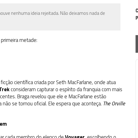
C
 houve nenhuma ideia rejeitada. Não deixamos nada de
p
 primeira metade:
P
e ficção científica criada por Seth MacFarlane, onde atua
Trek
consideram capturar o espírito da franquia com mais
ecentes.
Braga revelou que ele e MacFarlane estão
ão se tornou oficial. Ele espera que aconteça.
The Orville
gem
ear cada membro do elenco de
Voyager
, escolhendo o