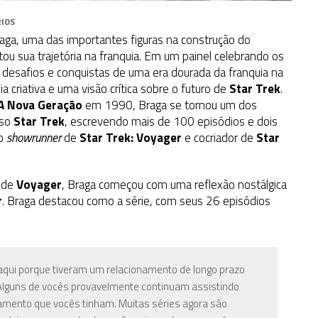
IOS
aga, uma das importantes figuras na construção do
itou sua trajetória na franquia. Em um painel celebrando os
 desafios e conquistas de uma era dourada da franquia na
a criativa e uma visão crítica sobre o futuro de
Star Trek
.
A Nova Geração
em 1990, Braga se tornou um dos
rso
Star Trek
, escrevendo mais de 100 episódios e dois
mo
showrunner
de
Star Trek: Voyager
e cocriador de
Star
o de
Voyager
, Braga
começou com uma reflexão nostálgica
r
. Braga destacou como a série, com seus 26 episódios
 aqui porque tiveram um relacionamento de longo prazo
 Alguns de vocês provavelmente continuam assistindo
namento que vocês tinham. Muitas séries agora são