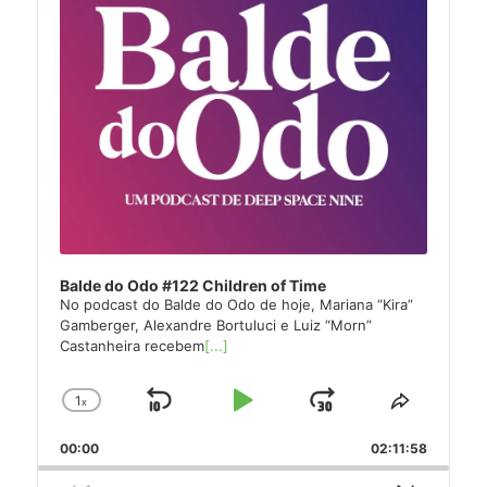
Balde do Odo #122 Children of Time
No podcast do Balde do Odo de hoje, Mariana “Kira”
Gamberger, Alexandre Bortuluci e Luiz “Morn”
Castanheira recebem
[...]
1
x
Skip
Play
Jump
Change
Share
Playback
This
Backward
Pause
Forward
00:00
Rate
02:11:58
Episode