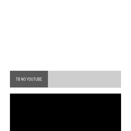
TB NO YOUTUBE
Tocador
de
vídeo