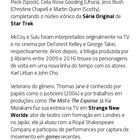
Peck (Spock), Celia Rose Gooding (Uhura), Jess Bush
(Christine Chapel) e Martin Quinn (Scotty),
completando o núcleo icônico da
Série Original
de
Star Trek
.
McCoy e Sulu foram interpretados originalmente na TV
e no cinema por
DeForest Kelley
e
George Takei
,
respectivamente. Anos depois, a trilogia produzida por
JJ Abrams entre 2009 e 2016 trouxe os personagens
de volta em uma nova linha do tempo com os atores
Karl Urban
e
John Cho.
Veterano do gênero, Thomas Jane é conhecido por
papéis como o Justiceiro (2004) e por trabalhos em
produções como
The Mist
e
The Expanse
. Já Kai
Murakami faz sua estreia na TV em
Strange New
Worlds
: ator de teatro com formação em Londres e
no Japão, ele já atuou com a Royal Shakespeare
Company e participou de performances por captura de
movimento em
games
recentes.