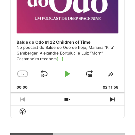
Balde do Odo #122 Children of Time
No podcast do Balde do Odo de hoje, Mariana “Kira”
Gamberger, Alexandre Bortuluci e Luiz “Morn”
Castanheira recebem
[...]
1
x
Skip
Play
Jump
Change
Share
Playback
This
Backward
Pause
Forward
00:00
Rate
02:11:58
Episode
Previous
Show
Next
Episode
Episodes
Episode
Show
List
Podcast
Information