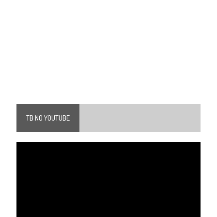
TB NO YOUTUBE
Tocador
de
vídeo