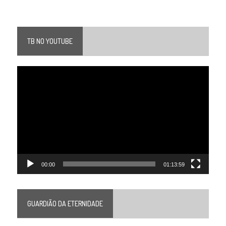
TB NO YOUTUBE
Tocador
de
vídeo
00:00
01:13:59
GUARDIÃO DA ETERNIDADE