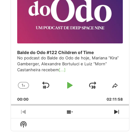
Balde do Odo #122 Children of Time
No podcast do Balde do Odo de hoje, Mariana “Kira”
Gamberger, Alexandre Bortuluci e Luiz “Morn”
Castanheira recebem
[...]
1
x
Skip
Play
Jump
Change
Share
Playback
This
Backward
Pause
Forward
00:00
Rate
02:11:58
Episode
Previous
Show
Next
Episode
Episodes
Episode
Show
List
Podcast
Information