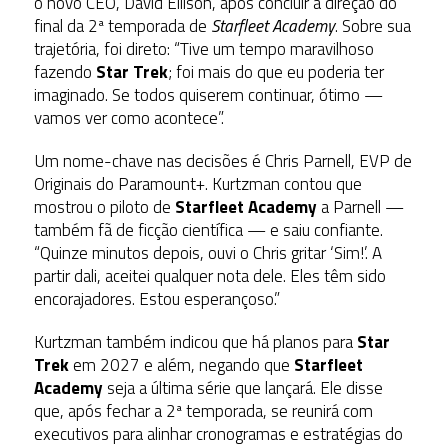
o novo CEO,
David Ellison
, após concluir a direção do
final da 2ª temporada de
Starfleet Academy
. Sobre sua
trajetória, foi direto: “Tive um tempo maravilhoso
fazendo
Star Trek
; foi mais do que eu poderia ter
imaginado. Se todos quiserem continuar, ótimo —
vamos ver como acontece”.
Um nome-chave nas decisões é
Chris Parnell
, EVP de
Originais do Paramount+. Kurtzman contou que
mostrou o piloto de
Starfleet Academy
a Parnell —
também fã de ficção científica — e saiu confiante.
“Quinze minutos depois, ouvi o Chris gritar ‘Sim!’. A
partir dali, aceitei qualquer nota dele. Eles têm sido
encorajadores. Estou esperançoso.”
Kurtzman também indicou que há planos para
Star
Trek
em 2027 e além, negando que
Starfleet
Academy
seja a última série que lançará. Ele disse
que, após fechar a 2ª temporada, se reunirá com
executivos para alinhar cronogramas e estratégias do