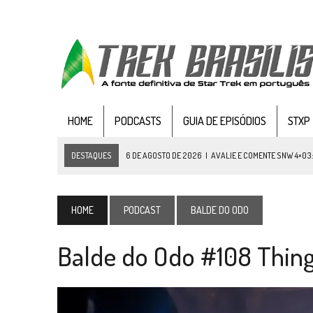
HOME
PODCASTS
GUIA DE EPISÓDIOS
STXP
DESTAQUES
6 DE AGOSTO DE 2026
|
AVALIE E COMENTE SNW 4×03
5 DE AGOSTO DE 2026
|
BALDE DO ODO #122 CHILDREN OF TIME
4 DE AGOSTO DE 2026
|
REVISITANDO “HIDE AND Q” (TNG 1×09)
HOME
PODCAST
BALDE DO ODO
3 DE AGOSTO DE 2026
|
VEJA FOTOS DO TERCEIRO EPISÓDIO DA 4ª 
Balde do Odo #108 Thing
3 DE AGOSTO DE 2026
|
PARAMOUNT E CBS DERRUBAM NOVO VÍDEO DO
2 DE AGOSTO DE 2026
|
TB AO VIVO | STAR TREK: STRANGE NEW WORLDS
1 DE AGOSTO DE 2026
|
ELENCO DE STRANGE NEW WORLDS ENCARA O 