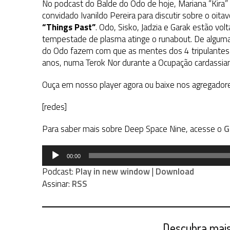
No podcast do Balde do Odo de hoje, Mariana “Kira
convidado Ivanildo Pereira para discutir sobre o oit
“Things Past”
. Odo, Sisko, Jadzia e Garak estão v
tempestade de plasma atinge o runabout. De algum
do Odo fazem com que as mentes dos 4 tripulantes
anos, numa Terok Nor durante a Ocupação cardassian
Ouça em nosso player agora ou baixe nos agregador
[redes]
Para saber mais sobre Deep Space Nine, acesse o
G
Tocador
00:00
de
Podcast:
Play in new window
|
Download
áudio
Assinar:
RSS
Descubra mais 