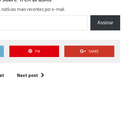
baixo
notícias mais recentes por e-mail.
para
aumentar
ou
Assinar
diminuir
o
volume.
PIN
SHARE
st
Next post