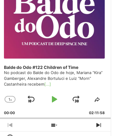
Balde do Odo #122 Children of Time
No podcast do Balde do Odo de hoje, Mariana “Kira”
Gamberger, Alexandre Bortuluci e Luiz “Morn”
Castanheira recebem
[...]
1
x
Skip
Play
Jump
Change
Share
Playback
This
Backward
Pause
Forward
00:00
Rate
02:11:58
Episode
Previous
Show
Next
Episode
Episodes
Episode