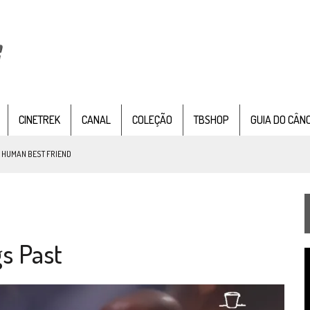
CINETREK
CANAL
COLEÇÃO
TBSHOP
GUIA DO CÂN
: HUMAN BEST FRIEND
TEMPORADA DE STRANGE NEW WORDS
s Past
 FILME DE FÃS AXANAR HORAS APÓS ESTREIA
T
 – “THE GRIFFIN INCIDENT” (4×02)
d
v
FIM DE UMA ERA NA SDCC