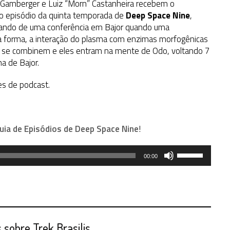
” Gamberger e Luiz “Morn” Castanheira recebem o
avo episódio da quinta temporada de
Deep Space Nine
,
oltando de uma conferência em Bajor quando uma
a forma, a interação do plasma com enzimas morfogênicas
 se combinem e eles entram na mente de Odo, voltando 7
a de Bajor.
es de podcast.
uia de Episódios de Deep Space Nine
!
Use
00:00
as
setas
para
cima
ou
para
sobre Trek Brasilis