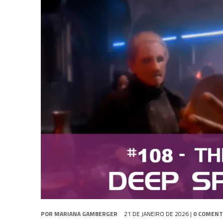
31 DE JULHO DE 2026
|
GRANDES JORNADAS | QUATRO EPISÓDIOS DE
31 DE JULHO DE 2026
|
BOX DELUXE DO ANO 5 DA
COLEÇÃO TREK BRA
6 DE AGOSTO DE 2026
|
NOVA TEMPORADA DE
THE CENTER SEAT
, SÉR
POR
MARIANA GAMBERGER
21 DE JANEIRO DE 2026
|
0 COMENT